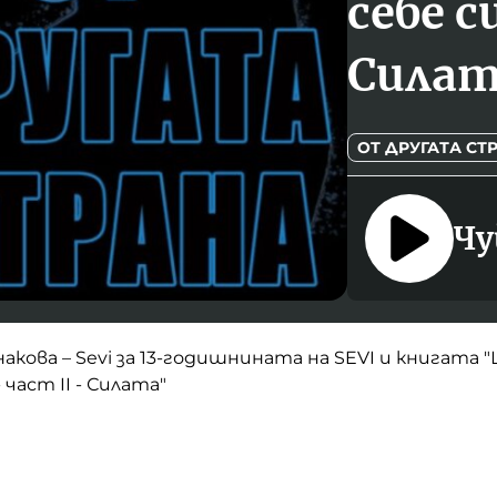
себе с
Силат
ОТ ДРУГАТА СТ
Чу
акова – Sevi за 13-годишнината на SEVI и книгата 
 част II - Силата"