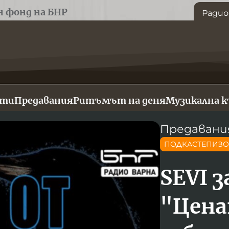
н фонд на БНР
Радио
сти
Предавания
Ритъмът на деня
Музикална 
Предавани
ПОДКАСТЕПИЗ
SEVI 
"Цена