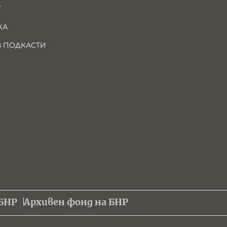
Т
КА
В ПОДКАСТИ
БНР
Архивен фонд на БНР