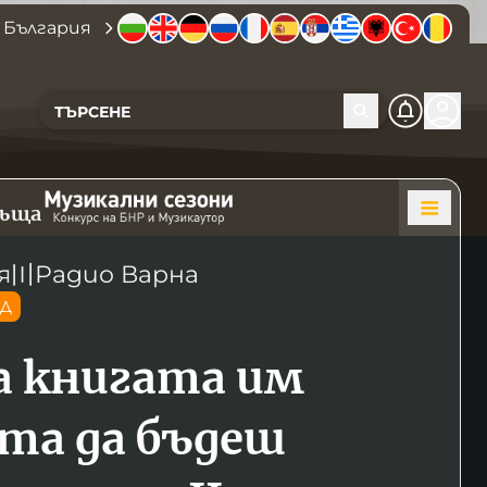
 България
къща
я
〣
Радио Варна
ОД
за книгата им
та да бъдеш