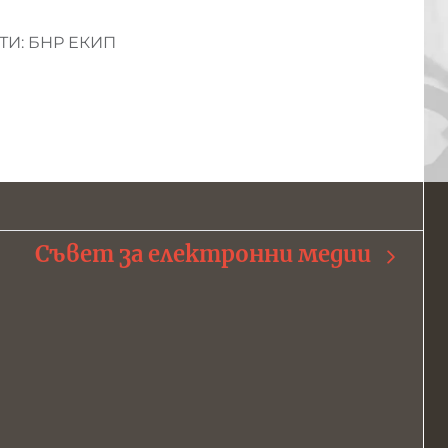
И: БНР ЕКИП
Съвет за електронни медии