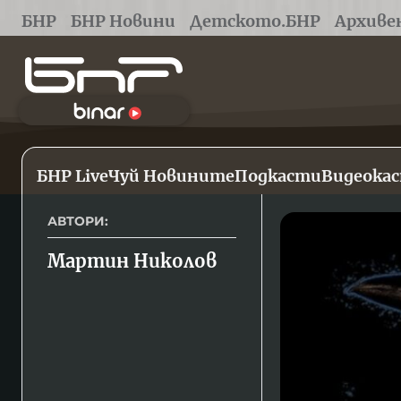
БНР
БНР Новини
Детското.БНР
Архиве
БНР Live
Чуй Новините
Подкасти
Видеока
АВТОРИ:
Мартин Николов