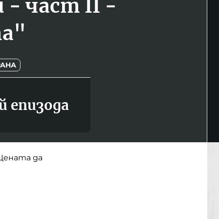
и - част II -
а"
РАНА
й епизода
"Цената да