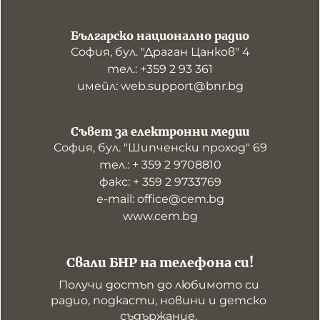
Българско национално радио
София, бул. "Драган Цанков" 4
тел.: +359 2 93 361
имейл: web.support@bnr.bg
Съвет за електронни медии
София, бул. "Шипченски проход" 69
тел.: + 359 2 9708810
факс: + 359 2 9733769
е-mail: office@cem.bg
www.cem.bg
Свали БНР на телефона си!
Получи достъп до любимото си 
радио, подкасти, новини и детско 
съдържание. 
