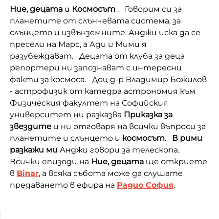
Ние, децата
и
Космосът
. Говорим си за
планетите от слънчевата система, за
слънцето и извънземните. Анджи иска да се
пресели на Марс, а Ади и Мими я
разубеждават. Децата от клуба за деца
репортери ни запознават с интересни
факти за космоса. Доц д-р Владимир Божилов
- астрофизик от катедра астрономия към
Физическия факултет на Софийския
университет ни разказва
Приказка за
звездите
и ни отговаря на всички въпроси за
планетите и слънцето и
космосът
.
В рими
разкажи ми
Анджи говори за телескопа.
Всички епизоди на
Ние, децата
ще откриете
в
Binar
, а всяка събота може да слушате
предаването в ефира на
Радио София
.