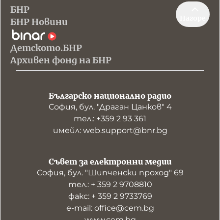
БНР
Нагоре
БНР Новини
Детското.БНР
Архивен фонд на БНР
Българско национално радио
София, бул. "Драган Цанков" 4
тел.: +359 2 93 361
имейл: web.support@bnr.bg
Съвет за електронни медии
София, бул. "Шипченски проход" 69
тел.: + 359 2 9708810
факс: + 359 2 9733769
е-mail: office@cem.bg
www.cem.bg