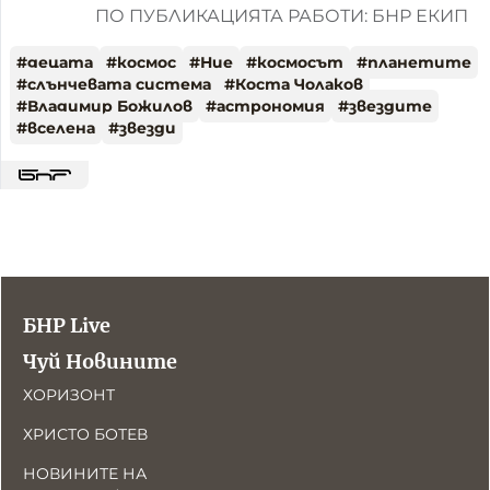
ПО ПУБЛИКАЦИЯТА РАБОТИ: БНР ЕКИП
#
децата
#
космос
#
Ние
#
космосът
#
планетите
#
слънчевата система
#
Коста Чолаков
#
Владимир Божилов
#
астрономия
#
звездите
#
вселена
#
звезди
БНР Live
Чуй Новините
ХОРИЗОНТ
ХРИСТО БОТЕВ
НОВИНИТЕ НА