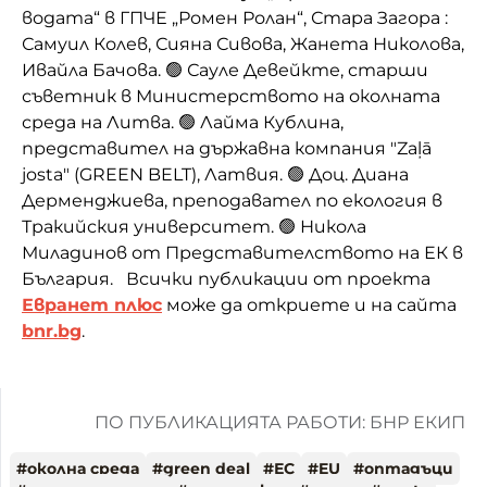
водата“ в ГПЧЕ „Ромен Ролан“, Стара Загора :
Самуил Колев, Сияна Сивова, Жанета Николова,
Ивайла Бачова. 🟢 Сауле Девейкте, старши
съветник в Министерството на околната
среда на Литва. 🟢 Лайма Кублина,
представител на държавна компания "Zaļā
josta" (GREEN BELT), Латвия. 🟢 Доц. Диана
Дерменджиева, преподавател по екология в
Тракийския университет. 🟢 Никола
Миладинов от Представителството на ЕК в
България. Всички публикации от проекта
Евранет плюс
може да откриете и на сайта
bnr.bg
.
ПО ПУБЛИКАЦИЯТА РАБОТИ: БНР ЕКИП
#
околна среда
#
green deal
#
ЕС
#
EU
#
оптадъци