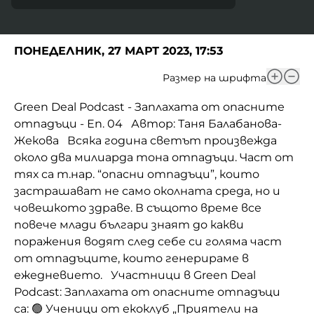
ПОНЕДЕЛНИК, 27 МАРТ 2023, 17:53
Размер на шрифта
Green Deal Podcast - Заплахата от опасните
отпадъци - Еп. 04 Автор: Таня Балабанова-
Жекова Всяка година светът произвежда
около два милиарда тона отпадъци. Част от
тях са т.нар. “опасни отпадъци”, които
застрашават не само околната среда, но и
човешкото здраве. В същото време все
повече млади българи знаят до какви
поражения водят след себе си голяма част
от отпадъците, които генерираме в
ежедневието. Участници в Green Deal
Podcast: Заплахата от опасните отпадъци
са: 🟢 Ученици от екоклуб „Приятели на