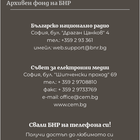
Архивен фонд на БНР
Българско национално радио
София, бул. "Драган Цанков" 4
тел.: +359 2 93 361
имейл: web.support@bnr.bg
Съвет за електронни медии
София, бул. "Шипченски проход" 69
тел.: + 359 2 9708810
факс: + 359 2 9733769
е-mail: office@cem.bg
www.cem.bg
Свали БНР на телефона си!
Получи достъп до любимото си 