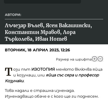
АВТОРИ:
Лъчезар Вълев, Ясен Вакашински, 
Константин Мравов, Лора 
Търколева, Иван Нотев
ВТОРНИК, 18 АПРИЛ 2023, 12:26
Размер на шрифта
Т
ози път
ИЗОТОПИЯ
менюто включва яйца
и козунаци, или
яйца със сяра и професор
Козунаки
.
Това надали е страшна изненада.
Изненадващо обаче е с кого ще ги поднесем.