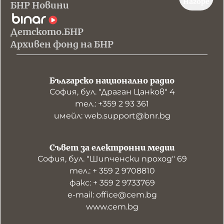
Нагоре
БНР Новини
Детското.БНР
Архивен фонд на БНР
Българско национално радио
София, бул. "Драган Цанков" 4
тел.: +359 2 93 361
имейл: web.support@bnr.bg
Съвет за електронни медии
София, бул. "Шипченски проход" 69
тел.: + 359 2 9708810
факс: + 359 2 9733769
е-mail: office@cem.bg
www.cem.bg