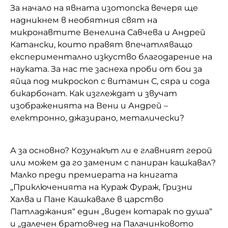
За начало на явната изотопска вечеря ще
надникнем в необятния свят на
микронавтите Венелина Савчева и Андрей
Катански, които правят впечатляващо
експериментално изкуство благодарение на
науката. За нас те заснеха проби от бои за
яйца под микроскоп с витамин С, сяра и сода
бикарбонат. Как изглеждат и звучат
изображенията на Вени и Андрей –
електронно, джазирано, металически?
А за основно? Козунакът ли е главният герой
или можем да го заменим с паниран кашкавал?
Малко преди премиерата на книгата
„Приключенията на Кураж Фураж, Гризни
Халва и Пане Кашкавале в царство
Патладжания“ един „виден котарак по душа“
и „далечен братовчед на Палачинковото