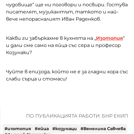
чудовище“ ще ни поговори и посвири. Гостува
писателят, музикантът, таткото и най-
вече непорасналият Иван Раденков.
Какви ги забъркахме в кухнята на „
Изотопия
“
и дали сме само на яйца със сяра и професор
Козунаки?
Чуйте в епизода, който не е за гладни хора със
слаби сърца и стомаси!
ПО ПУБЛИКАЦИЯТА РАБОТИ: БНР ЕКИП
#
изотопия
#
яйца
#
козунаци
#
Венелина Савчева