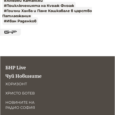
#
Андрей Катански
#
Приключенията на Кураж Фураж
#
Гризни Халва и Пане Кашкавале в царство
Патладжания
#
Иван Раденков
БНР Live
Чуй Новините
ХОРИЗОНТ
ХРИСТО БОТЕВ
НОВИНИТЕ НА
РАДИО СОФИЯ