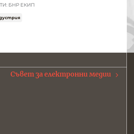
И: БНР ЕКИП
ндустрия
Съвет за електронни медии