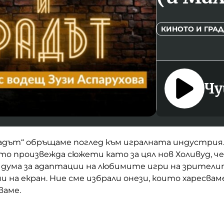
КИНОТО И ГРА
Чу
радът“ обръщаме поглед към игралната индустрия.
о произвежда сюжети като за цял нов Холивуд, че
 дума за адаптации на любимите игри на зрители
 на екран. Ние сме избрали онези, които харесваме
сваме.