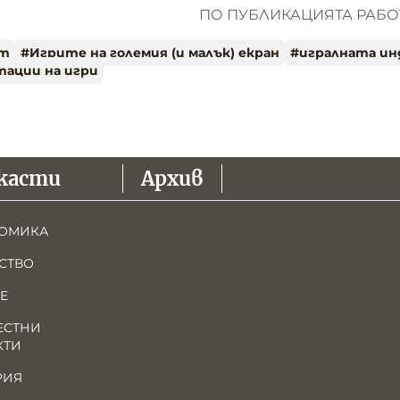
ПО ПУБЛИКАЦИЯТА РАБОТ
ът
#
Игрите на големия (и малък) екран
#
игралната и
тации на игри
касти
Архив
ОМИКА
СТВО
Е
ЕСТНИ
КТИ
РИЯ