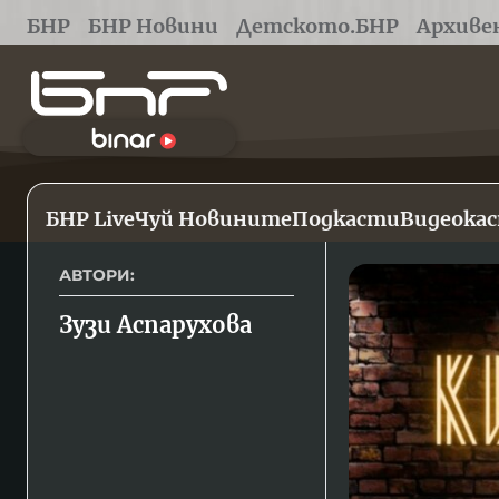
БНР
БНР Новини
Детското.БНР
Архиве
БНР Live
Чуй Новините
Подкасти
Видеока
АВТОРИ:
Зузи Аспарухова