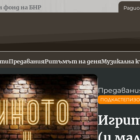
н фонд на БНР
Радио
сти
Предавания
Ритъмът на деня
Музикална 
Предавани
ПОДКАСТЕПИЗ
Игрит
(и ма