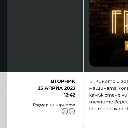
ВТОРНИК
В „Киното и г
25 АПРИЛ 2023
машината, коят
12:42
камък стане ли
техните версии
Размер на шрифта
които не харе