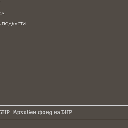
Т
КА
В ПОДКАСТИ
БНР
Архивен фонд на БНР