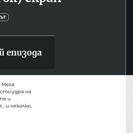
ДЪТ
й епизода
 Мега
сто удря на
те и
… и няколко,