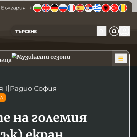
 България
къща
я
〣
Радио София
ОД
е на големия
лък) екран