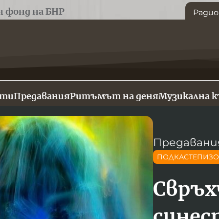
н фонд на БНР
Радио
сти
Предавания
Ритъмът на деня
Музикална 
Предавани
ПОДКАСТЕПИЗ
Свръ
синес