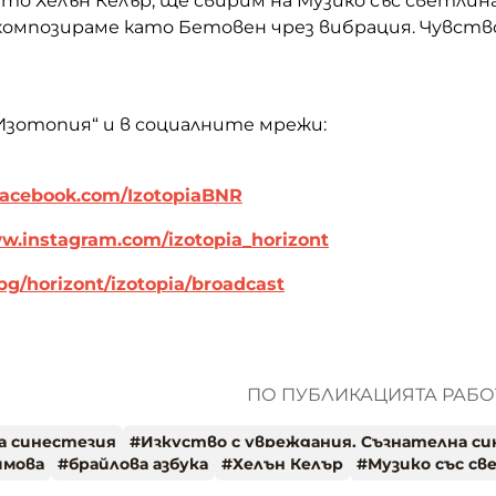
ато Хелън Келър, ще свирим на Музико със светлина
 композираме като Бетовен чрез вибрация. Чувств
Изотопия“ и в социалните мрежи:
acebook.com/IzotopiaBNR
.instagram.com/izotopia_horizont
.bg/horizont/izotopia/broadcast
ПО ПУБЛИКАЦИЯТА РАБОТ
а синестезия
#
Изкуство с увреждания. Съзнателна с
имова
#
брайлова азбука
#
Хелън Келър
#
Музико със св