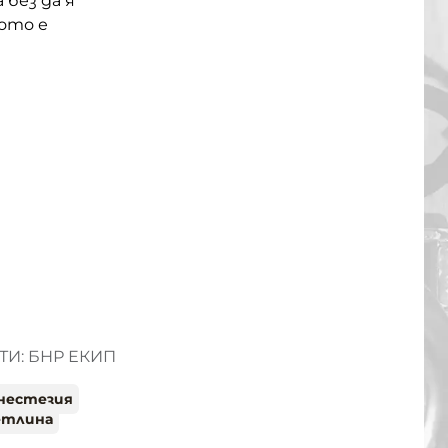
 без да я
ото е
И: БНР ЕКИП
инестезия
етлина