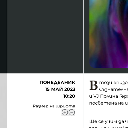
В
ПОНЕДЕЛНИК
този епизо
15 МАЙ 2023
Съзнателна
10:20
и VJ Полина Ге
посветена на 
Размер на шрифта
Ще се учим да 