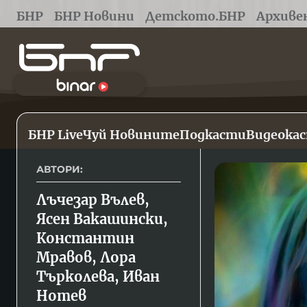
БНР
БНР Новини
Детското.БНР
Архиве
БНР Live
Чуй Новините
Подкасти
Видеока
АВТОРИ:
Лъчезар Вълев, 
Ясен Вакашински, 
Константин 
Мравов, Лора 
Търколева, Иван 
Нотев