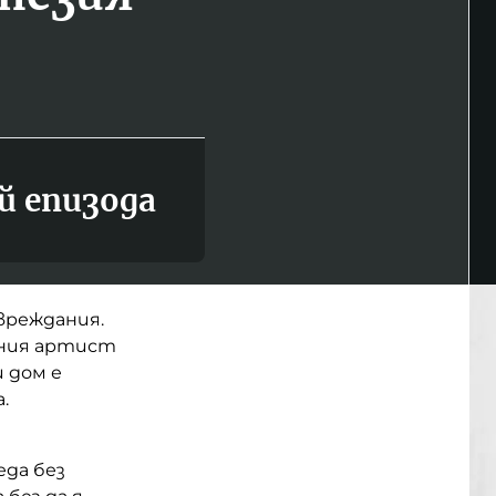
й епизода
вреждания.
лния артист
 дом е
а.
еда без