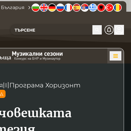
 България
къща
я
〣
Програма Хоризонт
ОД
хчовешката
тезия