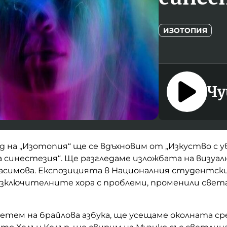
ИЗОТОПИЯ
Чу
д на „Изотопия“ ще се вдъхновим от „Изкуство с у
 синестезия“. Ще разгледаме изложбата на визуа
расимова. Експозицията в Националния студентски
изключителните хора с проблеми, променили свет
четем на брайлова азбука, ще усещаме околната ср