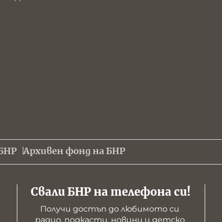
БНР
Архивен фонд на БНР
Свали БНР на телефона си!
Получи достъп до любимото си 
радио, подкасти, новини и детско 