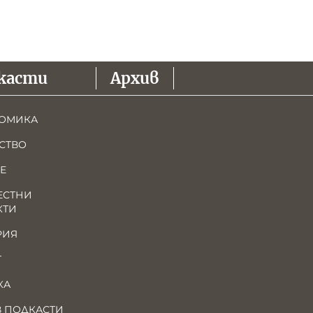
касти
Архив
ОМИКА
СТВО
Е
ЕСТНИ
КТИ
РИЯ
Т
КА
В ПОДКАСТИ