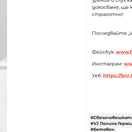
зрение и слух к
докосваме, ще
страхотно!
Последвайте „
Фейсбук:
www.f
Инстаграм:
www
Уеб:
https://bnr
#
Свръхчовешкат
#
VJ Полина Герас
#
Бетовен