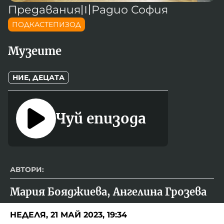
Новините на радио Кърджали
Радио Видин
Съвет за електронни медии
Музика
Предавания
〣
Радио София
Туристът
Новините на радио Стара Загора
Радио България
ПОДКАСТЕПИЗОД
Камертон
Новините на радио Шумен
Радио Пловдив
Музеите
По следите на енергийния преход
Новините на радио Пловдив
Радио София
БНР
БНР Новини
Детското.БНР
Архивен фонд на БНР
НИЕ, ДЕЦАТА
Радио Стара Загора
Радио Шумен
Чуй епизода
АВТОРИ:
Мария Бояджиева, Ангелина Грозева
НЕДЕЛЯ, 21 МАЙ 2023, 19:34