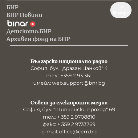
БНР
Нагоре
БНР Новини
Детското.БНР
Архивен фонд на БНР
Българско национално радио
София, бул. "Драган Цанков" 4
тел.: +359 2 93 361
имейл: web.support@bnr.bg
Съвет за електронни медии
София, бул. "Шипченски проход" 69
тел.: + 359 2 9708810
факс: + 359 2 9733769
е-mail: office@cem.bg