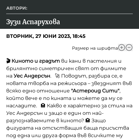
АВТОРИ:
Зузи Аспарухова
ВТОРНИК, 27 ЮНИ 2023, 18:45
Размер на шрифта
🎬 Киното и градът
ви кани в пастелния и
брилянтно симетричен свят от филмите
на
Уес Андерсън
. 🚀 Поводът, разбира се, е
новата творба на режисьора – звездният във
всяко едно отношение
"Астероид Сити"
,
който вече е по кината и можете да му се
насладите. 🏩 Какво е характерно за стила на
Уес Андерсън и защо е един от най-
разпознаваемите в киното? 🏩 Защо
фигурата на отсъстващия баща присъства
под една или друга форма във всичките му