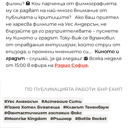
филми? 🏩 Кои парченца от филмографията
му се радват на най-много внимание от
публиката и критиците? Ако ваш приятел
не харесва филмите на Уес Андерсън, не
бързайте да го разприятелявате – пуснете
му Киното и градът. Току-виж се вдъхновил
от оправдания ентусиазъм, който струи от
епизода, и промени мнението си...
Киното и
градът
– слушай, за да гледаш! 📻 Всяка неделя
от 15:00 в ефира на
Радио София
.
ПО ПУБЛИКАЦИЯТА РАБОТИ: БНР ЕКИП
#
Уес Андерсън
#
Астероид Сити
#
Гранд Хотел Будапеща
#
Кланът Тененбаум
#
Фантастичният господин Фокс
#
Moonrise Kingdom
#
Ръшмор
#
Bottle Rocket