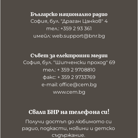
Българско национално радио
София, бул. "Драган Цанков" 4
тел.: +359 2 93 361
имейл: web.support@bnr.bg
Съвет за електронни медии
София, бул. "Шипченски проход" 69
тел.: + 359 2 9708810
факс: + 359 2 9733769
е-mail: office@cem.bg
www.cem.bg
Свали БНР на телефона си!
Получи достъп до любимото си 
радио, подкасти, новини и детско 
съдържание. 
