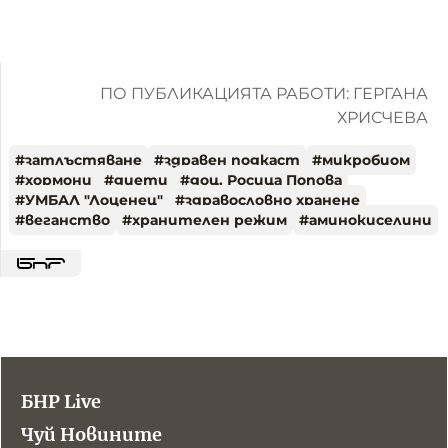
ПО ПУБЛИКАЦИЯТА РАБОТИ: ГЕРГАНА
ХРИСЧЕВА
#
затлъстяване
#
здравен подкаст
#
микробиом
#
хормони
#
диети
#
доц. Росица Попова
#
УМБАЛ "Лоценец"
#
здравословно хранене
#
веганство
#
хранителен режим
#
аминокиселини
БНР Live
Чуй Новините