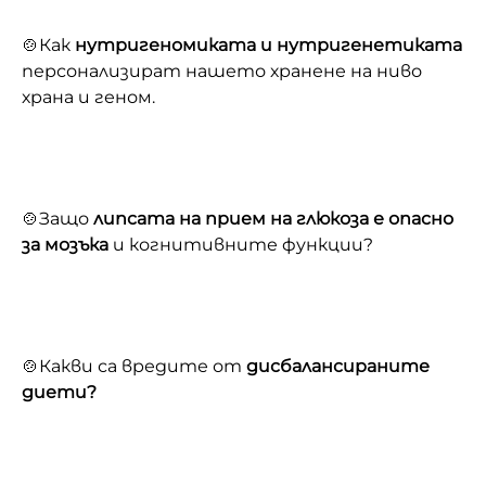
🍲Как
нутригеномиката и нутригенетиката
персонализират нашето хранене на ниво
храна и геном.
🍲Защо
липсата на прием на глюкоза е опасно
за мозъка
и когнитивните функции?
🍲Какви са вредите от
дисбалансираните
диети?