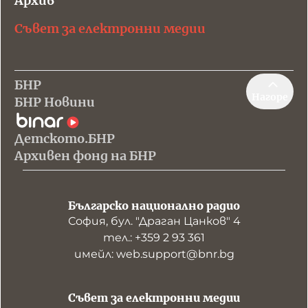
Архив
Съвет за електронни медии
БНР
Нагоре
БНР Новини
Детското.БНР
Архивен фонд на БНР
Българско национално радио
София, бул. "Драган Цанков" 4
тел.: +359 2 93 361
имейл: web.support@bnr.bg
Съвет за електронни медии