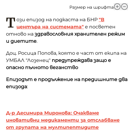
Размер на шрифта
Т
ози епизод на подкаста на БНР
"В
центъра на системата"
е посветен
отново на
здравословния хранителен режим
и диетите
.
Доц. Росица Попова, която е част от екипа на
УМБАЛ "Лозенец"
предупреждава защо е
опасно пълното веганство
Епизодът е продължение на предишните два
епизода
:
Д-р Десимира Миронова: Очакваме
иновативни медикаменти за отслабване
от групата на мултипептидите