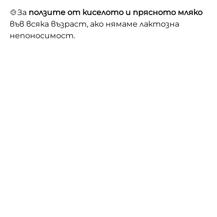
🍲За
ползите от киселото и прясното мляко
във всяка възраст, ако нямаме лактозна
непоносимост.