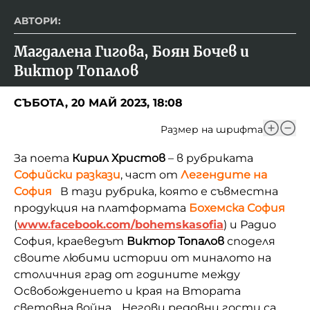
АВТОРИ:
Магдалена Гигова, Боян Бочев и 
Виктор Топалов
СЪБОТА, 20 МАЙ 2023, 18:08
Размер на шрифта
За поета
Кирил Христов
– в рубриката
Софийски разкази
, част от
Легендите на
София
В тази рубрика, която е съвместна
продукция на платформата
Бохемска София
(
www.facebook.com/bohemskasofia
) и Радио
София, краеведът
Виктор Топалов
споделя
своите любими истории от миналото на
столичния град от годините между
Освобождението и края на Втората
световна война.
Негови редовни гости са