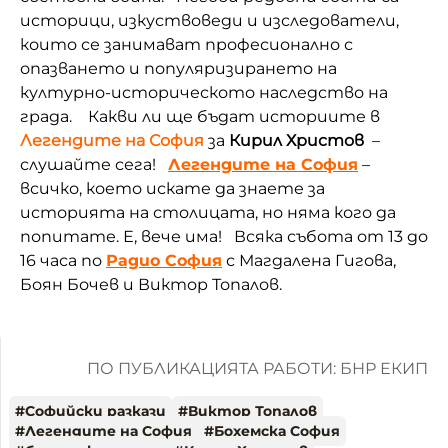
историци, изкуствоведи и изследователи,
които се занимават професионално с
опазването и популяризирането на
културно-историческото наследство на
града.
Какви ли ще бъдат историите в
Легендите на София
за
Кирил Христов
–
слушайте сега!
Легендите на София
–
всичко, което искате да знаете за
историята на столицата, но няма кого да
попитате. Е, вече има!
Всяка събота от 13 до
16 часа по
Радио София
с Магдалена Гигова,
Боян Бочев и Виктор Топалов.
ПО ПУБЛИКАЦИЯТА РАБОТИ: БНР ЕКИП
#
Софийски разкази
#
Виктор Топалов
#
Легендите на София
#
Бохемска София