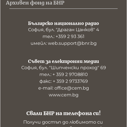
Архивен фонд на БНР
Българско национално радио
София, бул. "Драган Цанков" 4
тел.: +359 2 93 361
имейл: web.support@bnr.bg
Съвет за електронни медии
София, бул. "Шипченски проход" 69
тел.: + 359 2 9708810
факс: + 359 2 9733769
е-mail: office@cem.bg
www.cem.bg
Свали БНР на телефона си!
Получи достъп до любимото си 