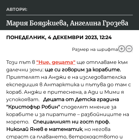
АВТОРИ:
Мария Бояджиева, Ангелина Грозева
ПОНЕДЕЛНИК, 4 ДЕКЕМВРИ 2023, 12:24
Размер на шрифта
Този път в
"Ние, децата"
ще отплаваме към
далечни земи:
ще си говорим за корабите.
Приятелят на Анджи е на изследователска
експедиция в Антарктика и пътува до там с
кораб. Анджи е притеснена, а Ади и Мими я
успокояват.
Децата от Детска градина
"Кристофър Робин"
споделят мнение за
корабите и за пиратите – разбойниците на
морето.
Специалният ни гост проф.
Николай Янев е математик
, но негова
страст са плаването, ветроходството и