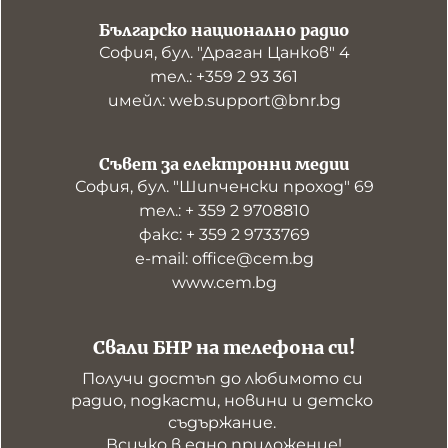
Българско национално радио
София, бул. "Драган Цанков" 4
тел.: +359 2 93 361
имейл: web.support@bnr.bg
Съвет за електронни медии
София, бул. "Шипченски проход" 69
тел.: + 359 2 9708810
факс: + 359 2 9733769
е-mail: office@cem.bg
www.cem.bg
Свали БНР на телефона си!
Получи достъп до любимото си 
радио, подкасти, новини и детско 
съдържание. 

Всичко в едно приложение!