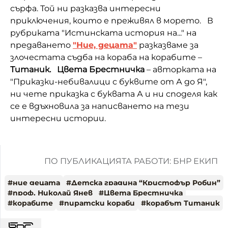
сърфа. Той ни разказва интересни
приключения, които е преживял в морето. В
рубриката "Истинската история на..." на
предаването
"Ние, децата"
разказваме за
злочестата съдба на кораба на корабите –
Титаник.
Цвета Брестничка
– авторката на
"Приказки-небивалици с буквите от А до Я",
ни чете приказка с буквата А и ни споделя как
се е вдъхновила за написването на тези
интересни истории.
ПО ПУБЛИКАЦИЯТА РАБОТИ: БНР ЕКИП
#
ние децата
#
Детска градина “Кристофър Робин”
#
проф. Николай Янев
#
Цвета Брестничка
#
корабите
#
пиратски кораби
#
корабът Титаник