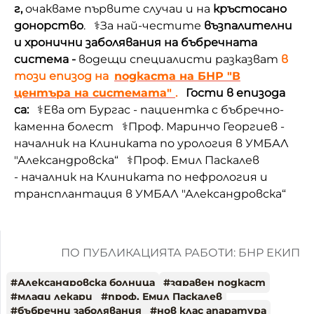
г,
очакваме първите случаи и на
кръстосано
донорство
. ⚕️За най-честите
възпалителни
и хронични заболявания на бъбречната
система -
водещи специалисти разказват
в
този епизод на
подкаста на БНР "В
центъра на системата"
.
Гости в епизода
са:
⚕️Ева от Бургас - пациентка с бъбречно-
каменна болест ⚕️Проф. Маринчо Георгиев -
началник на Клиниката по урология в УМБАЛ
"Александровска“ ⚕️Проф. Емил Паскалев
- началник на Клиниката по нефрология и
трансплантация в УМБАЛ "Александровска“
ПО ПУБЛИКАЦИЯТА РАБОТИ: БНР ЕКИП
#
Александровска болница
#
здравен подкаст
#
млади лекари
#
проф. Емил Паскалев
#
бъбречни заболявания
#
нов клас апаратура