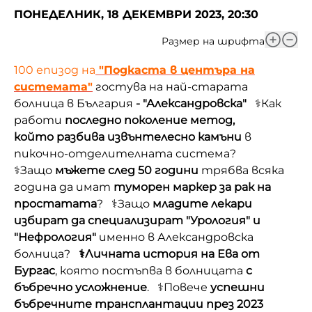
ПОНЕДЕЛНИК, 18 ДЕКЕМВРИ 2023, 20:30
Размер на шрифта
100 епизод на
"Подкаста в центъра на
системата"
гостува на най-старата
болница в България
- "Александровска"
⚕️Как
работи
последно поколение метод,
който разбива извънтелесно камъни
в
пикочно-отделителната система?
⚕️Защо
мъжете след 50 години
трябва всяка
година да имат
туморен маркер за рак на
простатата
? ⚕️Защо
младите лекари
избират да специализират "Урология" и
"Нефрология"
именно
в Александровска
болница?
⚕️Личната история на Ева от
Бургас
, която постъпва в болницата
с
бъбречно усложнение
. ⚕️Повече
успешни
бъбречните трансплантации през 2023