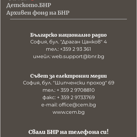
Детското.БНР
Архивен фонд на БНР
Българско национално радио
София, бул. "Драган Цанков" 4
тел.: +359 2 93 361
имейл: web.support@bnr.bg
Съвет за електронни медии
София, бул. "Шипченски проход" 69
тел.: + 359 2 9708810
факс: + 359 2 9733769
е-mail: office@cem.bg
www.cem.bg
Свали БНР на телефона си!