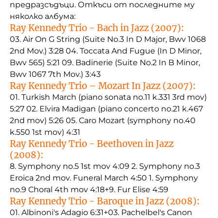
предразсъдъци. Откъси от последните му
няколко албума:
Ray Kennedy Trio - Bach in Jazz (2007):
03. Air On G String (Suite No.3 In D Major, Bwv 1068
2nd Mov.) 3:28 04. Toccata And Fugue (In D Minor,
Bwv 565) 5:21 09. Badinerie (Suite No.2 In B Minor,
Bwv 1067 7th Mov.) 3:43
Ray Kennedy Trio – Mozart In Jazz (2007):
01. Turkish March (piano sonata no.11 k.331 3rd mov)
5:27 02. Elvira Madigan (piano concerto no.21 k.467
2nd mov) 5:26 05. Caro Mozart (symphony no.40
k.550 1st mov) 4:31
Ray Kennedy Trio - Beethoven in Jazz
(2008):
8. Symphony no.5 1st mov 4:09 2. Symphony no.3
Eroica 2nd mov. Funeral March 4:50 1. Symphony
no.9 Choral 4th mov 4:18+9. Fur Elise 4:59
Ray Kennedy Trio - Baroque in Jazz (2008):
01. Albinoni's Adagio 6:31+03. Pachelbel's Canon