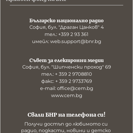
Българско национално радио
София, бул. "Драган Цанков" 4
тел.: +359 2 93 361
имейл: web.support@bnr.bg
Съвет за електронни медии
София, бул. "Шипченски проход" 69
тел.: + 359 2 9708810
факс: + 359 2 9733769
е-mail: office@cem.bg
www.cem.bg
Свали БНР на телефона си!
Получи достъп до любимото си 
радио, подкасти, новини и детско 