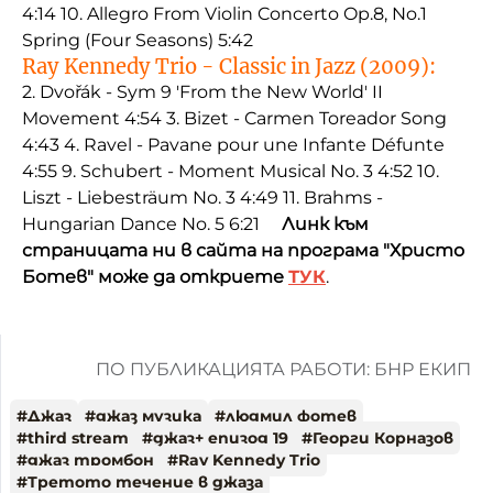
4:14 10. Allegro From Violin Concerto Op.8, No.1
Spring (Four Seasons) 5:42
Ray Kennedy Trio - Classic in Jazz (2009):
2. Dvořák - Sym 9 'From the New World' II
Movement 4:54 3. Bizet - Carmen Toreador Song
4:43 4. Ravel - Pavane pour une Infante Défunte
4:55 9. Schubert - Moment Musical No. 3 4:52 10.
Liszt - Liebesträum No. 3 4:49 11. Brahms -
Hungarian Dance No. 5 6:21
Линк към
страницата ни в сайта на програма "Христо
Ботев" може да откриете
ТУК
.
ПО ПУБЛИКАЦИЯТА РАБОТИ: БНР ЕКИП
#
Джаз
#
джаз музика
#
людмил фотев
#
third stream
#
джаз+ епизод 19
#
Георги Корназов
#
джаз тромбон
#
Ray Kennedy Trio
#
Третото течение в джаза