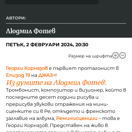
АВТОРИ:
Людмил Фотев
ПЕТЪК, 2 ФЕВРУАРИ 2024, 20:30
Размер на шрифта
Георги Корназов
е първият протагонист в
Епизод 19
на
ДЖАЗ+
!
Из думите на Людмил Фотев
:
Тромбонист, композитор и визионер, който в
последните десет години рисува и
прерисува звукови отражения на мини-
сценките си в Ре, откъдето и френското
заглавие на албума,
Реминисценции
– това е
Георги Корназов. Представен на живо в