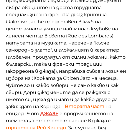
предколедната седмица в Сънсайд, албумът
събра овациите на доста трудната
специализирана френска джаз критика.
Фактът, че бе представен в клуб на
централната улица с най-много клубове на
линеен метър в света (Rue des Lombards),
натурата на музиката, наречена "късче
самородно злато", и глокалният ѝ характер
(глобален, произлязъл от силни локални, както
български, така и френски традиции
(акордеона в джаза)), направиха съвсем логичен
избора на Жорката за Citizen Jazz на месеца.
Чуйте го и какво говори, не само какво и как
свири. Дори джазмените да се раждаха с
името си, щяха да имат и за какво друго да
завиждат на Корназа.
Втората част
на
епизод 19 от
ДЖАЗ+
е продължението на
темата за третото течение в джаза с
триото на Рей Кенеди
. За слушане без