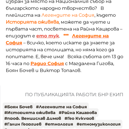
избран за място на Националния събор на
българското народно творчество? В
плейлиста на
Легендите на София
, където
Историята оживява
, можете да чуете и
първата част, посветена на Райна Кацарова –
епизодът е
ето тук
.
***
Легендите на
София
– всичко, което искате да знаете за
историята на столицата, но няма кого да
попитате. Е, вече има!
Всяка събота от 13 до
16 часа по
Радио София
с Магдалена Гигова,
Боян Бочев и Виктор Топалов.
ПО ПУБЛИКАЦИЯТА РАБОТИ: БНР ЕКИП
#
Боян Бочев
#
Легендите на София
#
Историята оживява
#
Райна Кацарова
#
проф. Венцислав Димов
#
Гео Кукудов
#
Галин Георгиев
#
етнология
#
етномузикология