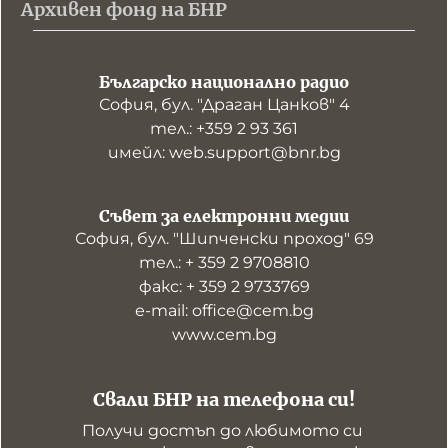
Архивен фонд на БНР
Българско национално радио
София, бул. "Драган Цанков" 4
тел.: +359 2 93 361
имейл: web.support@bnr.bg
Съвет за електронни медии
София, бул. "Шипченски проход" 69
тел.: + 359 2 9708810
факс: + 359 2 9733769
е-mail: office@cem.bg
www.cem.bg
Свали БНР на телефона си!
Получи достъп до любимото си 