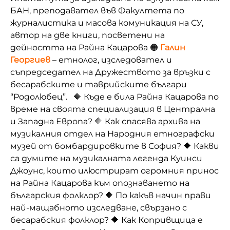
БАН, преподавател във Факултета по
журналистика и масова комуникация на СУ,
автор на две книги, посветени на
дейността на Райна Кацарова 🟠
Галин
Георгиев
– етнолог, изследовател и
съпредседател на Дружеството за връзки с
бесарабските и таврийските българи
“Родолюбец”. 🔶 Къде е била Райна Кацарова по
време на своята специализация в Централна
и Западна Европа? 🔶 Как спасява архива на
музикалния отдел на Народния етнографски
музей от бомбардировките в София? 🔶 Какви
са думите на музикалната легенда Куинси
Джоунс, които илюстрират огромния принос
на Райна Кацарова към опознаването на
българския фолклор? 🔶 По какъв начин прави
най-мащабното изследване, свързано с
бесарабския фолклор? 🔶 Как Копривщица е