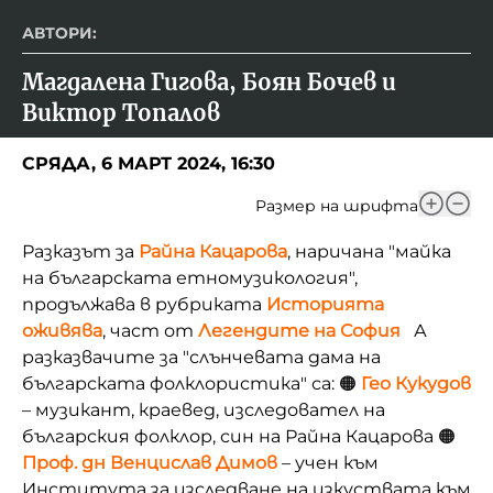
АВТОРИ:
Магдалена Гигова, Боян Бочев и 
Виктор Топалов
СРЯДА, 6 МАРТ 2024, 16:30
Размер на шрифта
Разказът за
Райна Кацарова
, наричана "майка
на българската етномузикология",
продължава в рубриката
Историята
оживява
, част от
Легендите на София
А
разказвачите за "слънчевата дама на
българската фолклористика" са: 🟠
Гео Кукудов
– музикант, краевед, изследовател на
българския фолклор, син на Райна Кацарова 🟠
П
роф. дн Венцислав Димов
– учен към
Института за изследване на изкуствата към