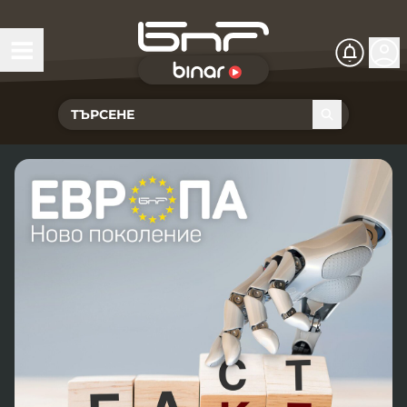
БНР Live
Чуй Новините
Хоризонт
Подкасти
Христо Ботев
Икономика
Видеокасти
Новините на радио София
Общество
Патрулът
Новините на радио Благоевград
Предавания
Здраве
Тестът на Флора
Новините на радио Бургас
Програма Хоризонт
Съвместни проекти
Ритъмът на деня
Гласовете на радиото
Новините на радио Варна
Програма Христо Ботев
История
Гласът на жеста
Музикална къща
Новините на радио Видин
Радио Варна
Спорт
Говори . . .