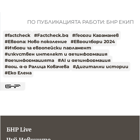
ПО ПУБЛИКАЦИЯТА РАБОТИ: БНР ЕКИП
#
factcheck
#
Factcheck.bg
#
Георги Караманев
#
Европа: Ново поколение
#
Евроизбори 2024
#
Избори за европейски парламент
#
изкуствен интелект и дезинформация
#
дезинформацията
#
AI и дезинформация
#
доц. д-р Ралица Ковачева
#
Дигитални истории
#
Еко Елена
БНР Live
Чуй Новините