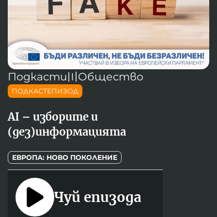
Новините на радио Кърджали
Радио Видин
Съвет за електронни медии
Музика
Туристът
Новините на радио Стара Загора
Радио България
Камертон
Новините на радио Шумен
Радио Пловдив
По следите на енергийния преход
Новините на радио Пловдив
Радио София
БНР
БНР Новини
Детското.БНР
Подкасти
〣
Общество
Архивен фонд на БНР
Радио Стара Загора
ПОДКАСТЕПИЗОД
Радио Шумен
AI – изборите и
(дез)информацията
ЕВРОПА: НОВО ПОКОЛЕНИЕ
Чуй епизода