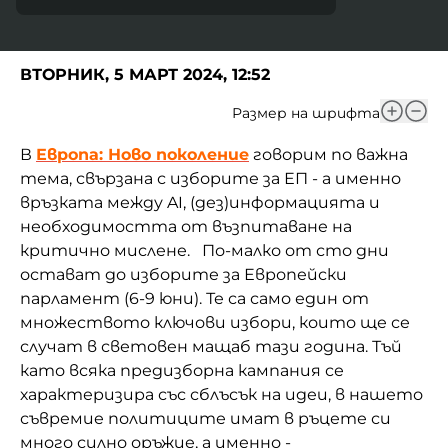
ВТОРНИК, 5 МАРТ 2024, 12:52
Размер на шрифта
В
Европа: Ново поколение
говорим по важна
тема, свързана с изборите за ЕП - а именно
връзката между AI, (дез)информацията и
необходимостта от възпитаване на
критично мислене. По-малко от сто дни
остават до изборите за Европейски
парламент (6-9 юни). Те са само един от
множеството ключови избори, които ще се
случат в световен мащаб тази година. Тъй
като всяка предизборна кампания се
характеризира със сблъсък на идеи, в нашето
съвремие политиците имат в ръцете си
много силно оръжие, а именно -