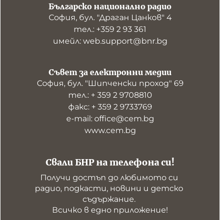
Българско национално радио
София, бул. "Драган Цанков" 4
тел.: +359 2 93 361
имейл: web.support@bnr.bg
Съвет за електронни медии
София, бул. "Шипченски проход" 69
тел.: + 359 2 9708810
факс: + 359 2 9733769
е-mail: office@cem.bg
www.cem.bg
Свали БНР на телефона си!
Получи достъп до любимото си 
радио, подкасти, новини и детско 
съдържание. 

Всичко в едно приложение!