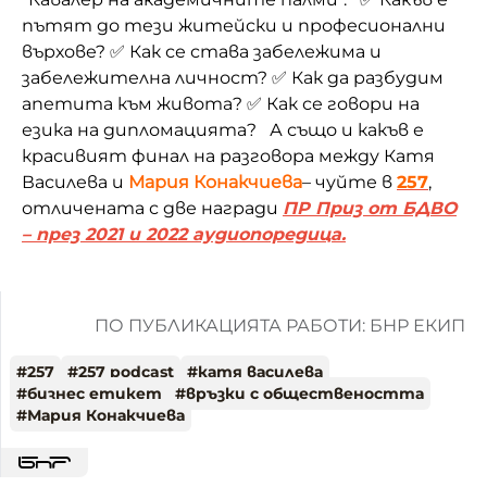
пътят до тези житейски и професионални
върхове? ✅ Как се става забележима и
забележителна личност? ✅ Как да разбудим
апетита към живота? ✅ Как се говори на
езика на дипломацията? А също и какъв е
красивият финал на разговора между Катя
Василева и
Мария Конакчиева
– чуйте в
257
,
отличената с две награди
ПР Приз от БДВО
– през 2021 и 2022 аудиопоредица.
ПО ПУБЛИКАЦИЯТА РАБОТИ: БНР ЕКИП
#
257
#
257 podcast
#
катя василева
#
бизнес етикет
#
връзки с обществеността
#
Мария Конакчиева