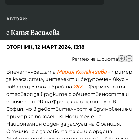
АВТОРИ:
с Катя Василева
ВТОРНИК, 12 МАРТ 2024, 13:18
Размер на шрифта
Впечатляващата
Мария Конакчиева
– пример
за класа, стил, интелект и безупречен вкус –
ководещ в този брой на
257
.
Формално тя
отговаря за връзките с обществеността и
е почетен PR на Френския институт в
София, но в действителност е вдъхновение и
пример за поколения. Носител е на
Националния орден за заслуги на Франция.
Отличена е за работата си и с ордена
"Кавалер на академичните палми". ✅ Какъв е