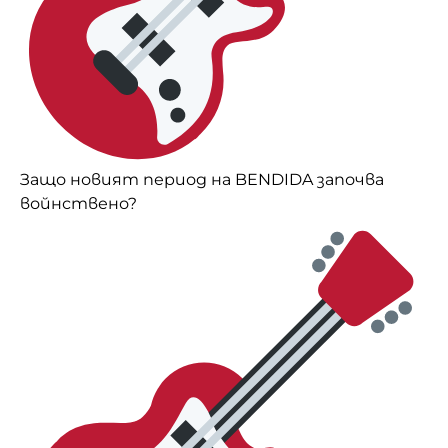
Защо новият период на BENDIDA започва
войнствено?