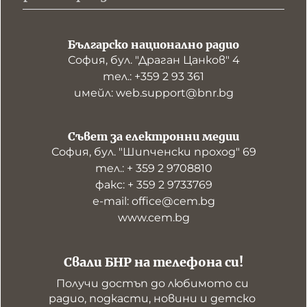
Българско национално радио
София, бул. "Драган Цанков" 4
тел.: +359 2 93 361
имейл: web.support@bnr.bg
Съвет за електронни медии
София, бул. "Шипченски проход" 69
тел.: + 359 2 9708810
факс: + 359 2 9733769
е-mail: office@cem.bg
www.cem.bg
Свали БНР на телефона си!
Получи достъп до любимото си 
радио, подкасти, новини и детско 