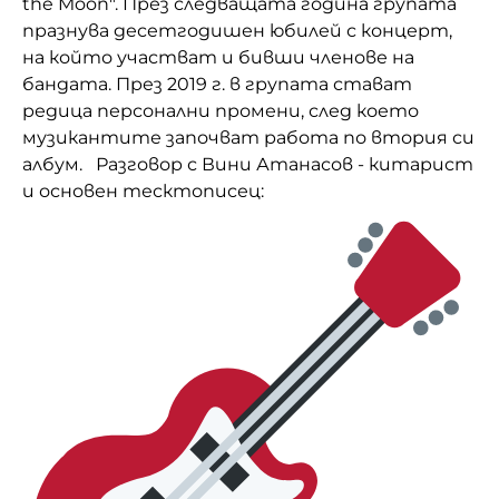
the Moon". През следващата година групата
празнува десетгодишен юбилей с концерт,
на който участват и бивши членове на
бандата. През 2019 г. в групата стават
редица персонални промени, след което
музикантите започват работа по втория си
албум. Разговор с Вини Атанасов - китарист
и основен тесктописец: