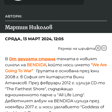
АВТОРИ:
Мартин Николов
СРЯДА, 13 МАРТ 2024, 12:05
Размер на шрифта
В
От другата страна
темата е новият
сингъл на
BENDIDA
, който носи името
"We Are
Going To War"
Групата е основана през юни
2008 г. в София от китариста Вини
Атанасов. През февруари 2012 г. излиза CD-то
"The Farthest Shore", съдържащо
едноименното парче и "All Life Long".
Дебютният албум на BENDIDA излиза през
ноември 2017 г. и носи заглавието "Goddess of