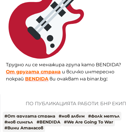
Трудно ли се менажира група като BENDIDA?
От другата страна
и всичко интересно
покрай
BENDIDA
ви очакват на binar.bg
:
ПО ПУБЛИКАЦИЯТА РАБОТИ: БНР ЕКИП
#
От другата страна
#
нов албум
#
фолк метъл
#
нов сингъл
#
BENDIDA
#
We Are Going To War
#
Вини Атанасов