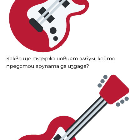
Какво ще съдържа новият албум, който
предстои групата да издаде?