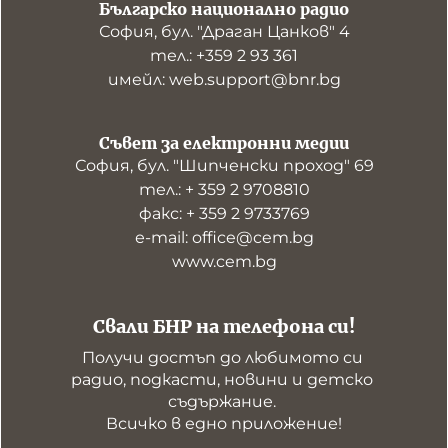
Българско национално радио
София, бул. "Драган Цанков" 4
тел.: +359 2 93 361
имейл: web.support@bnr.bg
Съвет за електронни медии
София, бул. "Шипченски проход" 69
тел.: + 359 2 9708810
факс: + 359 2 9733769
е-mail: office@cem.bg
www.cem.bg
Свали БНР на телефона си!
Получи достъп до любимото си 
радио, подкасти, новини и детско 
съдържание. 

Всичко в едно приложение!