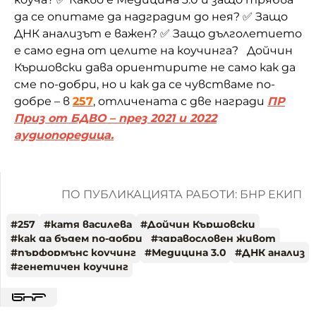
да се опитаме да надградим до нея? ✅ Защо
ДНК анализът е важен? ✅ Защо дълголетието
е само една от целите на коучинга? Дойчин
Кършовски дава ориентирите не само как да
сме по-добри, но и как да се чувстваме по-
добре – в
257
, отличената с две награди
ПР
Приз от БДВО – през 2021 и 2022
аудиопоредица.
ПО ПУБЛИКАЦИЯТА РАБОТИ: БНР ЕКИП
#
257
#
катя василева
#
Дойчин Кършовски
#
как да бъдем по-добри
#
здравословен живот
#
пърформънс коучинг
#
Медицина 3.0
#
ДНК анализ
#
генетичен коучинг