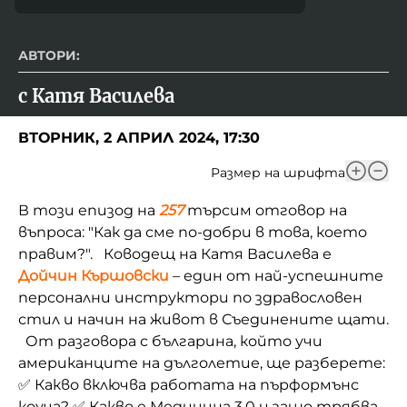
АВТОРИ:
с Катя Василева
ВТОРНИК, 2 АПРИЛ 2024, 17:30
Размер на шрифта
В този епизод на
257
търсим отговор на
въпроса: "Как да сме по-добри в това, което
правим?". Ководещ на Катя Василева е
Дойчин Кършовски
– един от най-успешните
персонални инструктори по здравословен
стил и начин на живот в Съединените щати.
От разговора с българина, който учи
американците на дълголетие, ще разберете:
✅ Какво включва работата на пърформънс
коуча? ✅ Какво е Медицина 3.0 и защо трябва