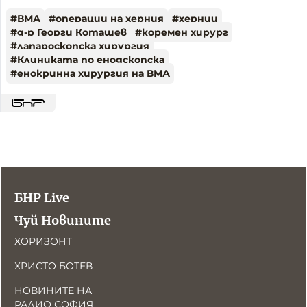
#
ВМА
#
операции на херния
#
хернии
#
д-р Георги Коташев
#
коремен хирург
#
лапароскопска хирургия
#
Клиниката по енодскопска
#
енокринна хирургия на ВМА
БНР Live
Чуй Новините
ХОРИЗОНТ
ХРИСТО БОТЕВ
НОВИНИТЕ НА
РАДИО СОФИЯ