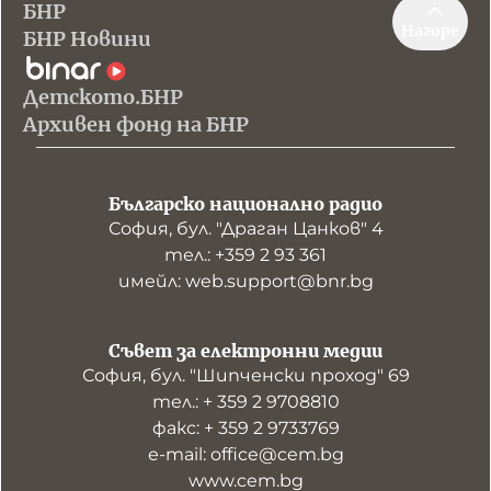
БНР
Нагоре
БНР Новини
Детското.БНР
Архивен фонд на БНР
Българско национално радио
София, бул. "Драган Цанков" 4
тел.: +359 2 93 361
имейл: web.support@bnr.bg
Съвет за електронни медии
София, бул. "Шипченски проход" 69
тел.: + 359 2 9708810
факс: + 359 2 9733769
е-mail: office@cem.bg
www.cem.bg