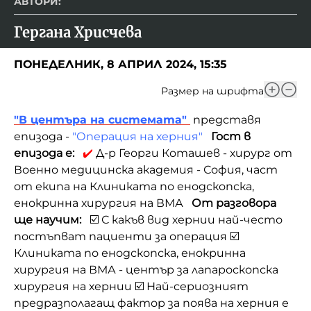
АВТОРИ:
Гергана Хрисчева
ПОНЕДЕЛНИК, 8 АПРИЛ 2024, 15:35
Размер на шрифта
"В центъра на системата"
представя
епизода -
"Операция на херния"
Гост в
епизода е:
✔️
Д-р Георги Коташев - хирург от
Военно медицинска академия - София, част
от екипа на Клиниката по енодскопска,
енокринна хирургия на ВМА
От разговора
ще научим:
☑️ С какъв вид хернии най-често
постъпват пациенти за операция ☑️
Клиниката по енодскопска, енокринна
хирургия на ВМА - център за лапароскопска
хирургия на хернии ☑️ Най-сериозният
предразполагащ фактор за поява на херния е