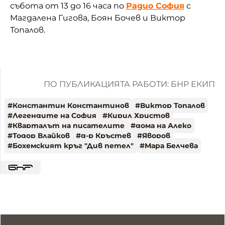
събота от 13 до 16 часа по
Радио София
с
Магдалена Гигова, Боян Бочев и Виктор
Топалов.
ПО ПУБЛИКАЦИЯТА РАБОТИ: БНР ЕКИП
#
Константин Константинов
#
Виктор Топалов
#
Легендите на София
#
Кирил Христов
#
Кварталът на писателите
#
дома на Алеко
#
Тодор Влайков
#
д-р Кръстев
#
Яворов
#
Бохемският кръг "Див петел"
#
Мара Белчева