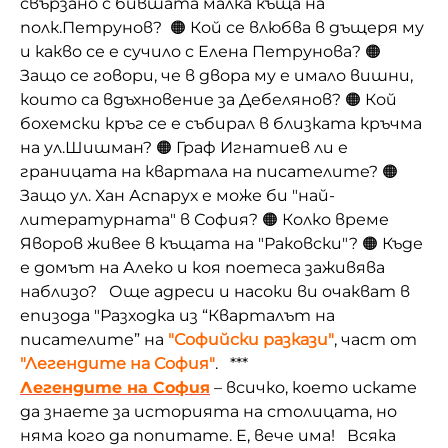
свързано с бившата малка къща на
полк.Петрунов?
🟠 Кой се влюбва в дъщеря му
и к
акво се е сучило с Елена Петрунова?
🟠
Защо се говори, че в двора му е имало вишни,
които са вдъхновение за Дебелянов?
🟠 Кой
б
охемски кръг се е събирал в близката кръчма
на ул.Шишман?
🟠
Граф Игнатиев ли е
границата на квартала на писателите?
🟠
Защо ул.
Хан Аспарух е може би "най-
литературната" в София?
🟠 Колко време
Яворов живее в къщата на "Раковски"?
🟠 Къде
е домът на Алеко и коя поетеса заживява
наблизо?
Още адреси и насоки ви очакват в
епизода "Разходка из “Кварталът на
писателите” на
"Софийски разкази"
, част от
"Легендите на София"
.
***
Легендите на София
– всичко, което искате
да знаете за историята на столицата, но
няма кого да попитате. Е, вече има! Всяка