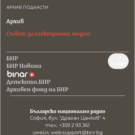
АРХИВ ПОДКАСТИ
Архив
Съвет за електронни медии
БНР
Нагоре
БНР Новини
Детското.БНР
Архивен фонд на БНР
Българско национално радио
София, бул. "Драган Цанков" 4
тел.: +359 2 93 361
имейл: web.support@bnr.bg