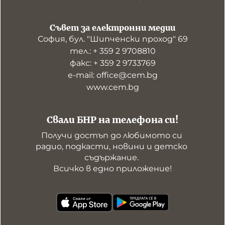
Съвет за електронни медии
София, бул. "Шипченски проход" 69
тел.: + 359 2 9708810
факс: + 359 2 9733769
е-mail: office@cem.bg
www.cem.bg
Свали БНР на телефона си!
Получи достъп до любимото си 
радио, подкасти, новини и детско 
съдържание. 

Всичко в едно приложение!