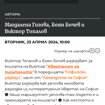
АВТОРИ:
Магдалена Гигова, Боян Бочев и 
Виктор Топалов
ВТОРНИК, 23 АПРИЛ 2024, 10:00
Размер на шрифта
Виктор Топалов и Боян Бочев разказват за
книгата на Виктор
"Кварталът на
писателите"
в поредицата
"Софийски
разкази"
, част от
"Легендите на София"
.
Виктор разказва как започва неговата
разходка из литературния квартал на София:
🟠 Защо маршрутът започва там, където е и
премиерата на книгата?
🟠 Как мястото е