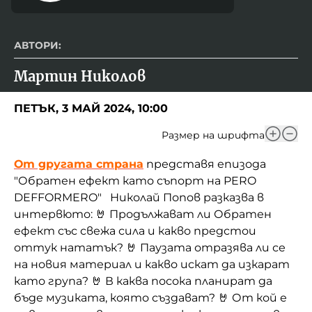
АВТОРИ:
Мартин Николов
ПЕТЪК, 3 МАЙ 2024, 10:00
Размер на шрифта
От другата страна
представя епизода
"Обратен ефект като съпорт на PERO
DEFFORMERO" Николай Попов разказва в
интервюто: 🤘 Продължават ли Обратен
ефект със свежа сила и какво предстои
оттук нататък? 🤘 Паузата отразява ли се
на новия материал и какво искат да изкарат
като група? 🤘 В каква посока планират да
бъде музиката, която създават? 🤘 От кой е