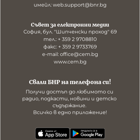
имейл: web.support@bnr.bg
Съвет за електронни медии
София, бул. "Шипченски проход" 69
тел.: + 359 2 9708810
факс: + 359 2 9733769
е-mail: office@cem.bg
www.cem.bg
Свали БНР на телефона си!
Получи достъп до любимото си 
радио, подкасти, новини и детско 
съдържание. 

Всичко в едно приложение!