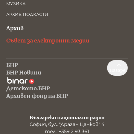
МУЗИКА
АРХИВ ПОДКАСТИ
Архив
Съвет за електронни медии
БНР
Нагоре
БНР Новини
Детското.БНР
Архивен фонд на БНР
Българско национално радио
София, бул. "Драган Цанков" 4
тел.: +359 2 93 361