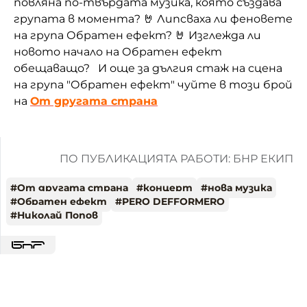
повляна по-твърдата музика, която създава
групата в момента? 🤘 Липсваха ли феновете
на група Обратен ефект? 🤘 Изглежда ли
новото начало на Обратен ефект
обещаващо? И още за дългия стаж на сцена
на група "Обратен ефект" чуйте в този брой
на
От другата страна
ПО ПУБЛИКАЦИЯТА РАБОТИ: БНР ЕКИП
#
От другата страна
#
концерт
#
нова музика
#
Обратен ефект
#
PERO DEFFORMERO
#
Николай Попов