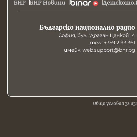
БНР
БНР Новини
Детското.
Българско национално радио
София, бул. "Драган Цанков" 4
тел.: +359 2 93 361
имейл: web.support@bnr.bg
Общи условия за из