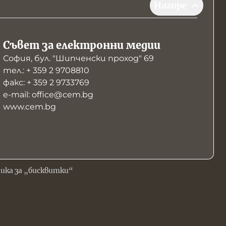
Нагоре
Съвет за електронни медии
София, бул. "Шипченски проход" 69
тел.: + 359 2 9708810
факс: + 359 2 9733769
е-mail: office@cem.bg
www.cem.bg
ика за „бисквитки“