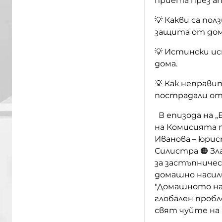
приета през а
💡 Какви са по
защита от дом
💡 Истински ис
дома.
💡 Как неправ
пострадали от
В епизода на „
на Комисията 
Иванова – юри
Силистра 🟠 Зл
за застъпничес
домашно насил
"Домашното нас
глобален пробл
свят чуйте на