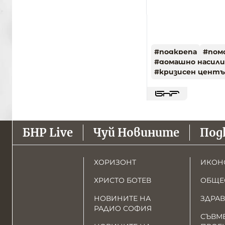
#
подкрепа
#
пом
#
домашно насили
#
кризисен цент
БНР Live
Чуй Новините
Под
ХОРИЗОНТ
ИКОН
ХРИСТО БОТЕВ
ОБЩЕ
НОВИНИТЕ НА
ЗДРАВ
РАДИО СОФИЯ
СЪВМ