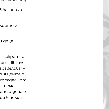
ейския съюз?
 Закона за
илието у
и деца
 – секретар
ете 🟠 Галя
равелова" –
ския център
острадали от
а тема
ени и деца е
ия в целия