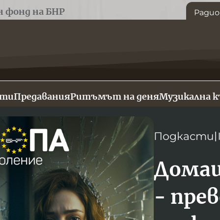
н фонд на БНР
Радио
сти
Предавания
Ритъмът на деня
Музикална 
Подкасти
Домаш
- пре