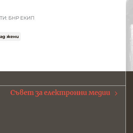
И: БНР ЕКИП
над жени
Съвет за електронни медии