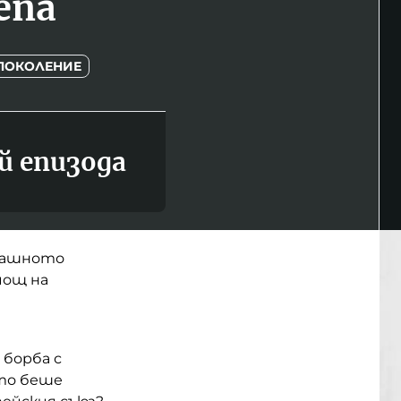
епа
 ПОКОЛЕНИЕ
й епизода
машното
мощ на
 борба с
ято беше