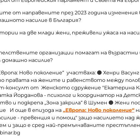
прил от Европейския парламент и Съвета на Европ
лзите от направените през 2023 година изменения в
ашното насилие в България?
тории на две млади жени, преживели ужаса на нас
ителствените организации помагат на възрастни 
 домашно насилие?
Европа: Ново поколение“ участваха: 🟠 Хенри Васунг
по правата на жените и равенството между полов
ст-консулт от Женското сдружение "Екатерина Ка
атка Йорданова - психолог и координатор на Дет
тво и подкрепа „Зона закрила“ в Шумен 🟠 Жени п
ие И още в епизода на
„Европа: Ново поколение“
н
илие - превенция и помощ" защо насилието над ж
ем и защо е сред най-премълчаваните престъплен
 binar.bg