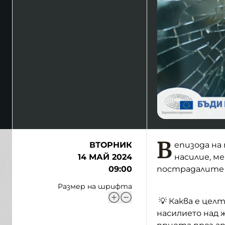
В
ВТОРНИК
епизода на
14 МАЙ 2024
насилие, м
09:00
пострадалите
Размер на шрифта
💡 Каква е цел
насилието над 