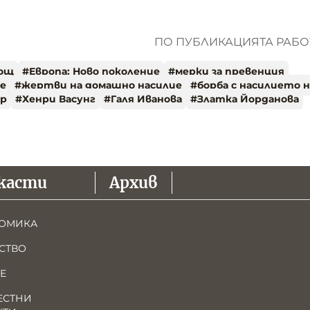
ПО ПУБЛИКАЦИЯТА РАБОТ
ощ
#
Европа: Ново поколение
#
мерки за превенция
е
#
жертви на домашно насилие
#
борба с насилието 
ър
#
Хенри Васунг
#
Галя Иванова
#
Златка Йорданова
касти
Архив
ОМИКА
СТВО
Е
ЕСТНИ