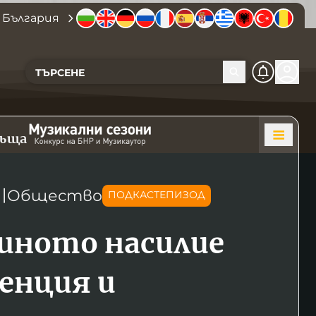
 България
къща
〣
Общество
ПОДКАСТЕПИЗОД
ното насилие
венция и