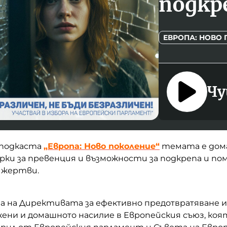
подкр
ЕВРОПА: НОВО
Чу
 подкаста
„Европа: Ново поколение“
темата е до
ерки за превенция и възможности за подкрепа и по
 жертви.
та на Директивата за
ефективно предотвратяване и
жени и домашното насилие в
Европейския с
ъюз
, ко