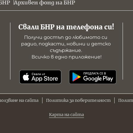
БНР
Архивен фонд на БНР
Свали БНР на телефона си!
Получи достъп до любимото си 
радио, подкасти, новини и детско 
съдържание. 

Всичко в едно приложение!
ползване на сайта
Политика за поверителност
Полит
Карта на сайта