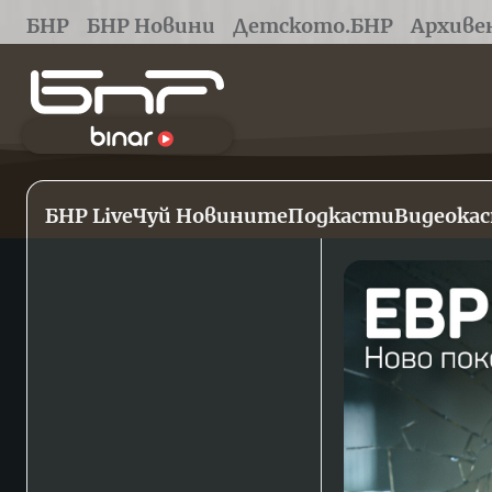
БНР
БНР Новини
Детското.БНР
Архиве
БНР Live
Чуй Новините
Подкасти
Видеока