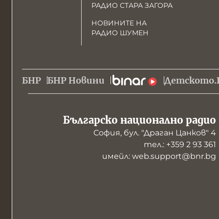
РАДИО СТАРА ЗАГОРА
НОВИНИТЕ НА
РАДИО ШУМЕН
БНР
БНР Новини
Детското.
Българско национално радио
София, бул. "Драган Цанков" 4
тел.: +359 2 93 361
имейл: web.support@bnr.bg