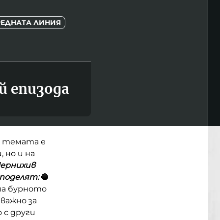
РЕДНАТА ЛИНИЯ
й епизода
темата е
 но и на
Чернихив
споделят:
🔵
на бурното
важно за
 с други