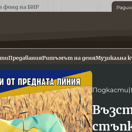
н фонд на БНР
Радио
сти
Предавания
Ритъмът на деня
Музикална 
Подкасти
Възст
стъпк