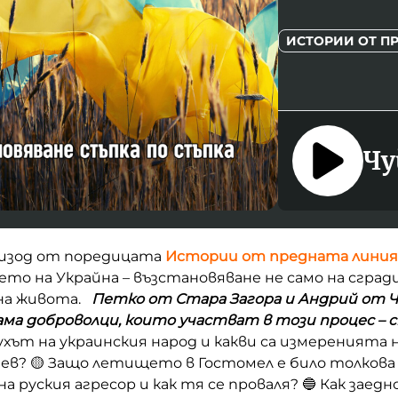
ИСТОРИИ ОТ П
Чу
пизод от поредицата
Истории от предната линия
то на Украйна – възстановяване не само на сгради,
 на живота.
Петко от Стара Загора и Андрий от 
вама доброволци, които участват в този процес – 
хът на украинския народ и какви са измеренията 
ев? 🟡 Защо летището в Гостомел е било толкова 
 руския агресор и как тя се проваля? 🔵 Как заедно