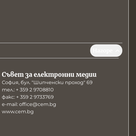
Нагоре
Съвет за електронни медии
София, бул. "Шипченски проход" 69
тел.: + 359 2 9708810
факс: + 359 2 9733769
е-mail: office@cem.bg
www.cem.bg