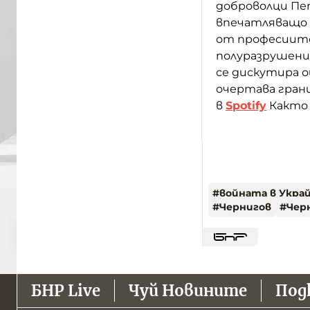
доброволци Пе
впечатляващо у
от професиите
полуразрушени
се дискутира о
очертава грани
в
Spotify
Както 
#
войната в Укра
#
Чернигов
#
Чер
БНР Live
Чуй Новините
Под