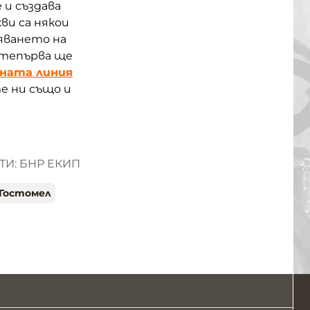
и създава
ви са някои
яването на
 тепърва ще
ната линия
е ни също и
И: БНР ЕКИП
Гостомел