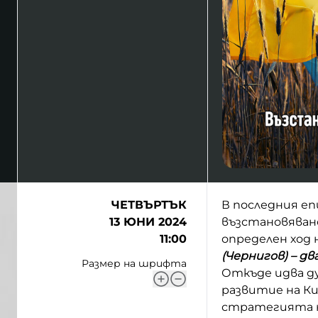
ЧЕТВЪРТЪК
В последния е
13 ЮНИ 2024
възстановяване
11:00
определен ход
(Чернигов) – д
Размер на шрифта
Откъде идва ду
развитие на Ки
стратегията на