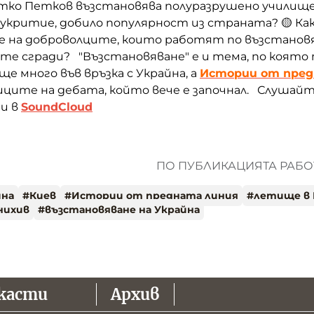
тко Петков възстановява полуразрушено училище 
критие, добило популярност из страната? 🟡 Как
 на доброволците, които работят по възстанов
те сгради? "Възстановяване" е и тема, по която
ще много във връзка с Украйна, а
Истории от пред
ците на дебата, който вече е започнал. Слушайт
и в
SoundCloud
ПО ПУБЛИКАЦИЯТА РАБОТ
йна
#
Киев
#
Истории от предната линия
#
летище в 
нихив
#
възстановяване на Украйна
касти
Архив