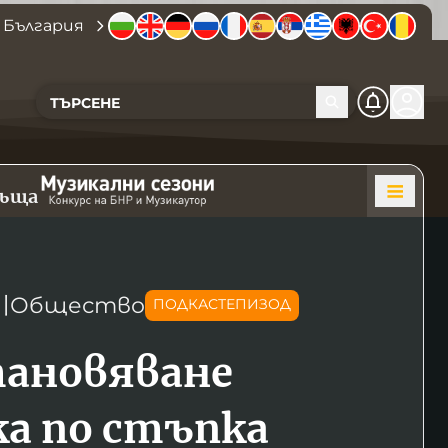
 България
къща
〣
Общество
ПОДКАСТЕПИЗОД
ановяване
а по стъпка