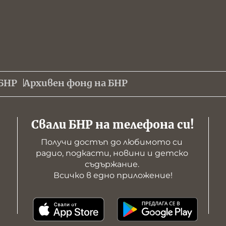
БНР
Архивен фонд на БНР
Свали БНР на телефона си!
Получи достъп до любимото си 
радио, подкасти, новини и детско 
съдържание. 

Всичко в едно приложение!