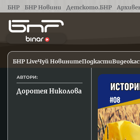
БНР
БНР Новини
Детското.БНР
Архиве
БНР Live
Чуй Новините
Подкасти
Видеока
АВТОРИ:
Доротея Николова