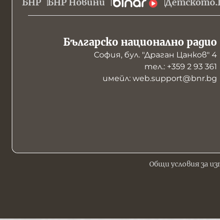
БНР
БНР Новини
Детското.
Българско национално радио
София, бул. "Драган Цанков" 4
тел.: +359 2 93 361
имейл: web.support@bnr.bg
Общи условия за из