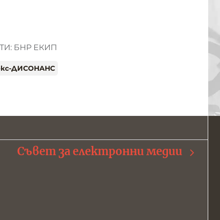
И: БНР ЕКИП
екс-ДИСОНАНС
Съвет за електронни медии