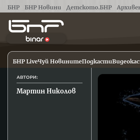
БНР
БНР Новини
Детското.БНР
Архиве
БНР Live
Чуй Новините
Подкасти
Видеока
АВТОРИ:
Мартин Николов