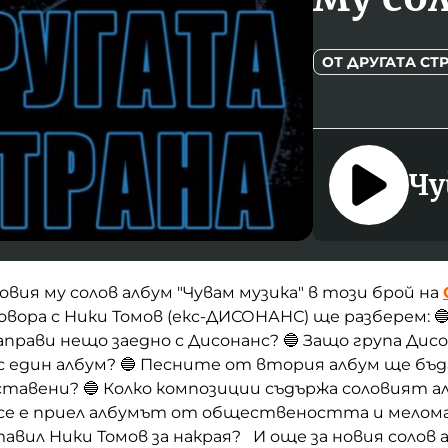
ОТ ДРУГАТА СТ
Чу
овия му солов албум "Чувам музика" в този брой на
вора с Ники Томов (екс-ДИСОНАНС) ще разберем: 
направи нещо заедно с Дисонанс? 🔵 Защо група Дисо
с един албум? 🔵 Песните от втория албум ще бъд
тавени? 🔵 Колко композиции съдържа соловият а
к се е приел албумът от обществеността и мелом
тавил Ники Томов за накрая? И още за новия солов 