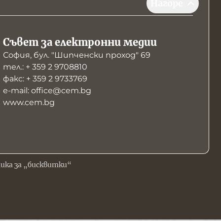
Нагоре
Съвет за електронни медии
София, бул. "Шипченски проход" 69
тел.: + 359 2 9708810
факс: + 359 2 9733769
е-mail: office@cem.bg
www.cem.bg
ика за „бисквитки“