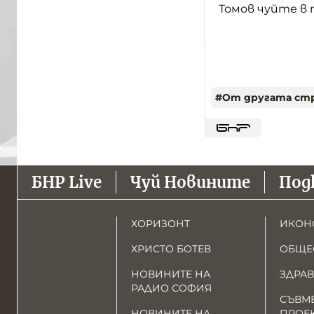
Томов чуйте в 
#
От другата ст
БНР Live
Чуй Новините
Под
ХОРИЗОНТ
ИКОН
ХРИСТО БОТЕВ
ОБЩЕ
НОВИНИТЕ НА
ЗДРАВ
РАДИО СОФИЯ
СЪВМ
НОВИНИТЕ НА
ПРОЕ