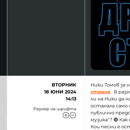
ВТОРНИК
Ники Томов за н
18 ЮНИ 2024
страна
В разго
14:13
ли на Ники да 
останала само 
Размер на шрифта
публично предс
музика"? 🔵 Ка
Кои песни е ос