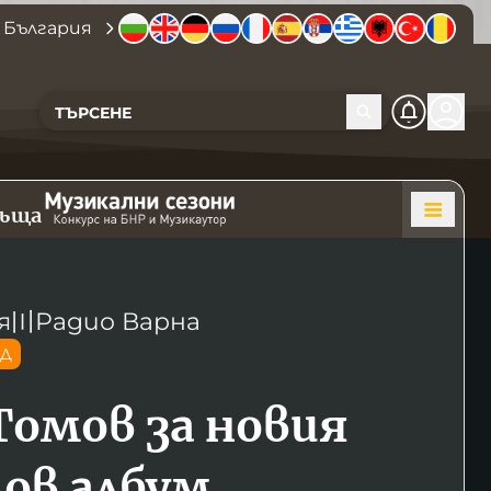
 България
къща
я
〣
Радио Варна
ОД
Томов за новия
лов албум