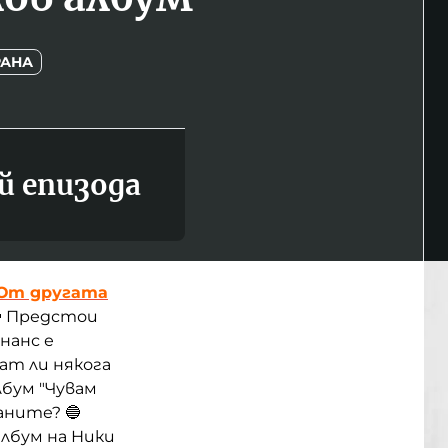
РАНА
й епизода
От другата
🔵 Предстои
нанс е
ат ли някога
лбум "Чувам
аните? 🔵
албум на Ники