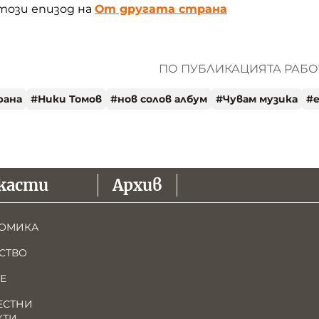
този епизод на
От другата страна
ПО ПУБЛИКАЦИЯТА РАБОТ
рана
#
Ники Томов
#
нов солов албум
#
Чувам музика
#
касти
Архив
ОМИКА
СТВО
Е
ЕСТНИ
КТИ