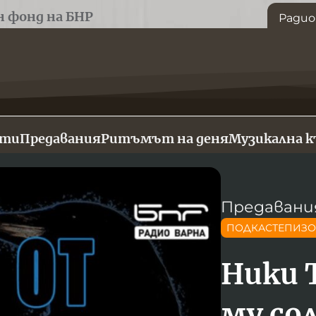
н фонд на БНР
Радио
сти
Предавания
Ритъмът на деня
Музикална 
Предавани
ПОДКАСТЕПИЗ
Ники 
му со