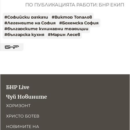
ПО ПУБЛИКАЦИЯТА РАБОТИ: БНР ЕКИП
#
Софийски разкази
#
Виктор Топалов
#
Легендите на София
#
Бохемска София
#
българските кулинарни традиции
#
българска кухня
#
Марин Лесев
БНР Live
Чуй Новините
ХОРИЗОНТ
ХРИСТО БОТЕВ
НОВИНИТЕ НА