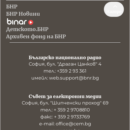
БНР
Нагоре
БНР Новини
Детското.БНР
Архивен фонд на БНР
Българско национално радио
София, бул. "Драган Цанков" 4
тел.: +359 2 93 361
имейл: web.support@bnr.bg
Съвет за електронни медии
София, бул. "Шипченски проход" 69
тел.: + 359 2 9708810
факс: + 359 2 9733769
е-mail: office@cem.bg