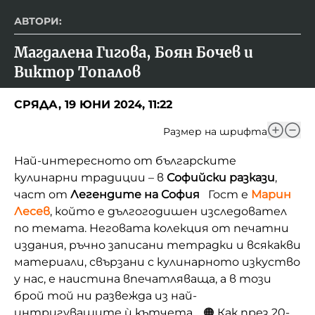
АВТОРИ:
Магдалена Гигова, Боян Бочев и 
Виктор Топалов
СРЯДА, 19 ЮНИ 2024, 11:22
Размер на шрифта
Най-интересното от българските
кулинарни традиции – в
Софийски разкази
,
част от
Легендите на София
Гост е
Марин
Лесев
, който е дългогодишен изследовател
по темата. Неговата колекция от печатни
издания, ръчно записани тетрадки и всякакви
материали, свързани с кулинарното изкуство
у нас, е наистина впечатляваща, а в този
брой той ни развежда из най-
интригуващите ѝ кътчета. 🟠 Как през 20-