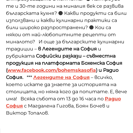
те и 30-те години на миналия век се развива
българската кухня? 🟠 Какви продукти са били
използвани и какви кулинарни практики са
били широко разпространени? 🟠 Кои са
някои от най-любопитните рецепти от
миналото? И още за българските кулинарни
традиции –
в Легендите на София
и
рубриката
Софийски разкази
–
съвместна
продукция на платформата Бохемска София
(
www.facebook.com/bohemskasofia
) и Радио
София.
***
Легендите на София
– всичко,
което искате да знаете за историята на
столицата, но няма кого да попитате. Е, вече
има! Всяка събота от 13 до 16 часа по
Радио
София
с Магдалена Гигова, Боян Бочев и
Виктор Топалов.