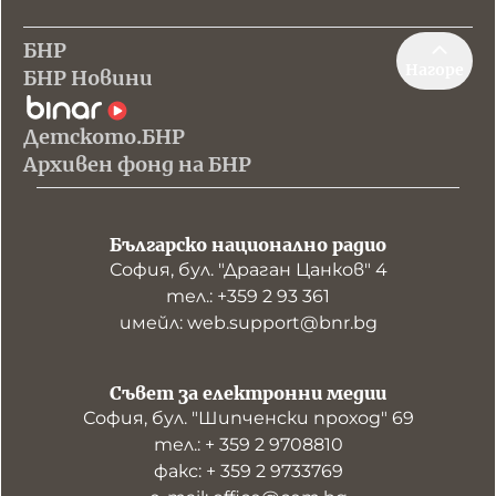
БНР
Нагоре
БНР Новини
Детското.БНР
Архивен фонд на БНР
Българско национално радио
София, бул. "Драган Цанков" 4
тел.: +359 2 93 361
имейл: web.support@bnr.bg
Съвет за електронни медии
София, бул. "Шипченски проход" 69
тел.: + 359 2 9708810
факс: + 359 2 9733769