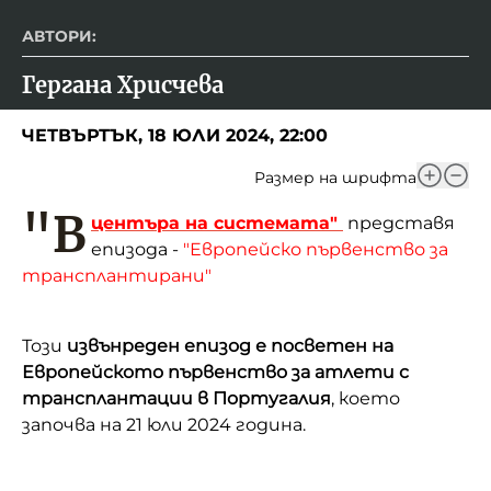
АВТОРИ:
Гергана Хрисчева
ЧЕТВЪРТЪК, 18 ЮЛИ 2024, 22:00
Размер на шрифта
"В
центъра на системата"
представя
епизода -
"Европейско първенство за
трансплантирани"
Този
извънреден епизод е посветен на
Европейското първенство за атлети с
трансплантации в Португалия
, което
започва на 21 юли 2024 година.