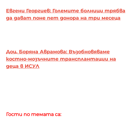
Евгени Георгиев: Големите болници трябва
да дават поне пет донора на три месеца
Доц. Боряна Аврамова: Възобновяваме
костно-мозъчните трансплантации на
деца в ИСУЛ
Гости по темата са: