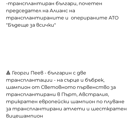
-трансплантиран българи, почетен
председател на Алианс на
трансплантираните и оперираните АТО
"Бъдеще за всички"
🔺 Георги Пеев - българин с две
трансплантации - на сърце и бъбрек,
шампион от Световното първенство за
трансплантирани в Пърт, Австралия,
трикратен европейски шампион по плуване
за трансплантирани атлети и шесткратен
вицешампион