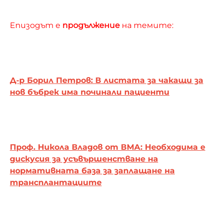
Епизодът е
продължение
на темите:
Д-р Борил Петров: В листата за чакащи за
нов бъбрек има починали пациенти
Проф. Никола Владов от ВМА: Необходима е
дискусия за усъвършенстване на
нормативната база за заплащане на
трансплантациите