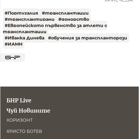
#
Португалия
#
трансплантации
#
трансплантирани
#
донорство
#
Европейското първенство за атлети с
трансплантации
#
Иванка Динева
#
обучения за транспланторози
#
ИАМН
БНР Live
Чуй Новините
ХОРИЗОНТ
ХРИСТО БОТЕВ