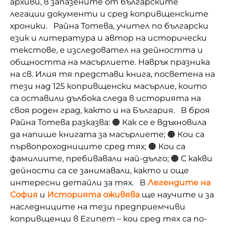
архиви, в запазените от българските
легации документи и сред копривщенските
хроники. Райна Тотева, учител по български
език и литература и автор на исторически
текстове, е изследовател на дейността и
общността на масърлиете. Навръх празника
на св. Илия тя представи книга, посветена на
тези над 125 копривщенски масърлие, които
са оставили дълбока следа в историята на
своя роден град, както и на България. В броя
Райна Тотева разказва: 🟠 Как се е вдъхновила
да напише книгата за масърлиете; 🟠 Кои са
първопроходниците сред тях; 🟠 Кои са
фамилиите, пребивавали най-дълго; 🟠 С какви
дейности са се занимавали, както и още
интересни детайли за тях. В
Легендите на
София
и
Историята оживява
ще научите и за
наследниците на тези предприемчиви
копривщенци в Египет – кои сред тях са по-