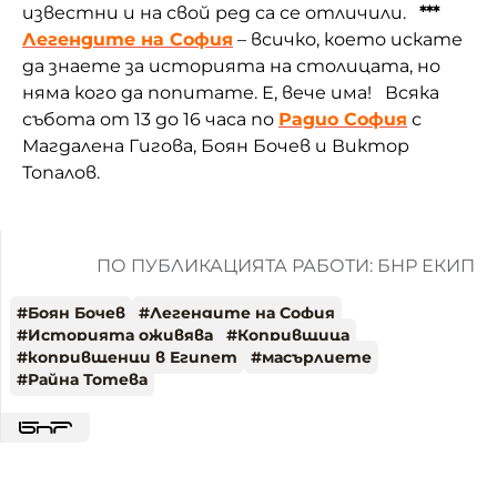
известни и на свой ред са се отличили.
***
Легендите на София
– всичко, което искате
да знаете за историята на столицата, но
няма кого да попитате. Е, вече има! Всяка
събота от 13 до 16 часа по
Радио София
с
Магдалена Гигова, Боян Бочев и Виктор
Топалов.
ПО ПУБЛИКАЦИЯТА РАБОТИ: БНР ЕКИП
#
Боян Бочев
#
Легендите на София
#
Историята оживява
#
Копривщица
#
копривщенци в Египет
#
масърлиете
#
Райна Тотева