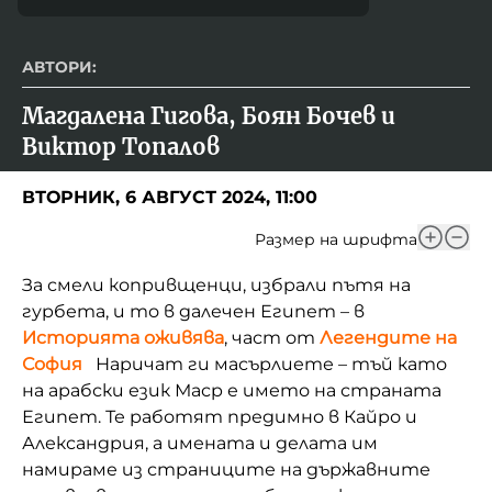
АВТОРИ:
Магдалена Гигова, Боян Бочев и 
Виктор Топалов
ВТОРНИК, 6 АВГУСТ 2024, 11:00
Размер на шрифта
За смели копривщенци, избрали пътя на
гурбета, и то в далечен Египет – в
Историята оживява
, част от
Легендите на
София
Наричат ги масърлиете – тъй като
на арабски език Маср е името на страната
Египет. Те работят предимно в Кайро и
Александрия, а имената и делата им
намираме из страниците на държавните