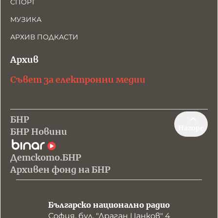
СПОРТ
МУЗИКА
АРХИВ ПОДКАСТИ
Архив
Съвет за електронни медии
БНР
Нагоре
БНР Новини
Детското.БНР
Архивен фонд на БНР
Българско национално радио
София, бул. "Драган Цанков" 4