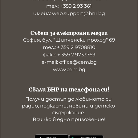
тел.: +359 2 93 361
имейл: web.support@bnr.bg
Съвет за електронни медии
София, бул. "Шипченски проход" 69
тел.: + 359 2 9708810
факс: + 359 2 9733769
е-mail: office@cem.bg
www.cem.bg
Свали БНР на телефона си!
Получи достъп до любимото си 
радио, подкасти, новини и детско 
съдържание. 

Всичко в едно приложение!