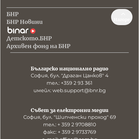
БНР
Нагоре
БНР Новини
Детското.БНР
Архивен фонд на БНР
Българско национално радио
София, бул. "Драган Цанков" 4
тел.: +359 2 93 361
имейл: web.support@bnr.bg
Съвет за електронни медии
София, бул. "Шипченски проход" 69
тел.: + 359 2 9708810
факс: + 359 2 9733769