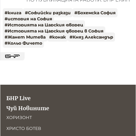
#
книга
#
Софийски разкази
#
Бохемска София
#
история на София
#
Историята на Царския дворец
#
Историята на Царския дворец в София
#
Жанет Митева
#
конак
#
Княз Александър
#
Кольо Фичето
БНР Live
Чуй Новините
ХОРИЗОНТ
ХРИСТО БОТЕВ