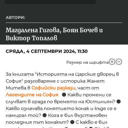
АВТОРИ:
Магдалена Гигова, Боян Бочев и 
Виктор Топалов
СРЯДА, 4 СЕПТЕМВРИ 2024, 11:30
Размер на шрифта
За книгата "Историята на Царския дворец в
София" разговаряме с историка Жанет
Митева в
Софийски разкази
, част от
Легендите на София
🟠 Какви промени се
случват в града по времето на Юстиниян? 🟠
Какво означава понятието конак и къде се е
намирал той? 🟠 Кога е бил възстановен
последния път конакът? 🟠 С какво е бил