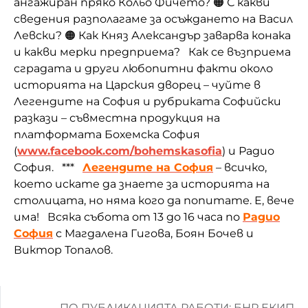
ангажиран пряко Кольо Фичето? 🟠 С какви
сведения разполагаме за осъждането на Васил
Левски? 🟠 Как Княз Александър заварва конака
и какви мерки предприема? Как се възприема
сградата и други любопитни факти около
историята на Царския дворец – чуйте в
Легендите на София и рубриката Софийски
разкази – съвместна продукция на
платформата Бохемска София
(
www.facebook.com/bohemskasofia
) и Радио
София. ***
Легендите на София
– всичко,
което искате да знаете за историята на
столицата, но няма кого да попитате. Е, вече
има! Всяка събота от 13 до 16 часа по
Радио
София
с Магдалена Гигова, Боян Бочев и
Виктор Топалов.
ПО ПУБЛИКАЦИЯТА РАБОТИ: БНР ЕКИП