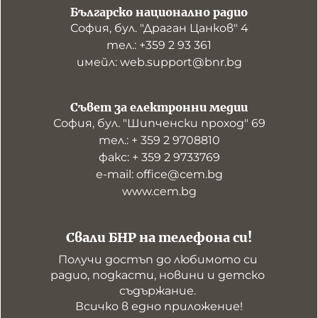
Българско национално радио
София, бул. "Драган Цанков" 4
тел.: +359 2 93 361
имейл: web.support@bnr.bg
Съвет за електронни медии
София, бул. "Шипченски проход" 69
тел.: + 359 2 9708810
факс: + 359 2 9733769
е-mail: office@cem.bg
www.cem.bg
Свали БНР на телефона си!
Получи достъп до любимото си 
радио, подкасти, новини и детско 
съдържание. 

Всичко в едно приложение!