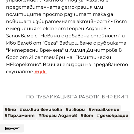
представителната демокрация или
политиците просто разчитат така да
повишат избирателната активност? ▪️ Гост
е медийният експерт Георги Лозанов. ▪️
Започваме с "Новини с добавена стойност" и
Иво Балев от "Сега". Завършваме с рубриката
"Интересни времена" и Лилия Димитрова в
броя от 21 септември на "Политически
НЕкоректно". Всички епизоди на предаването
слушайте
тук
ПО ПУБЛИКАЦИЯТА РАБОТИ: БНР ЕКИП
#
бнр
#
силвия великова
#
избори
#
управление
#
Парламент
#
Георги Лозанов
#
вот
#
демокрация