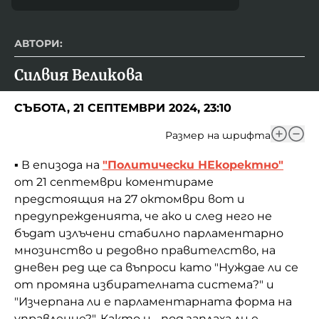
АВТОРИ:
Силвия Великова
СЪБОТА, 21 СЕПТЕМВРИ 2024, 23:10
Размер на шрифта
▪️ В епизода на
"Политически НЕкоректно"
от 21 септември коментираме
предстоящия на 27 октомври вот и
предупрежденията, че ако и след него не
бъдат излъчени стабилно парламентарно
мнозинство и редовно правителство, на
дневен ред ще са въпроси като "Нуждае ли се
от промяна избирателната система?" и
"Изчерпана ли е парламентарната форма на
управление?". Както и - под заплаха ли е