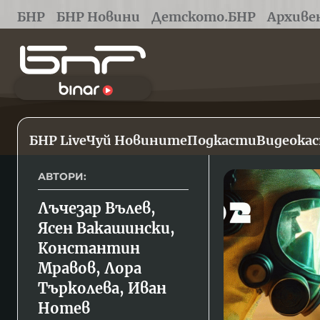
БНР
БНР Новини
Детското.БНР
Архиве
БНР Live
Чуй Новините
Подкасти
Видеока
АВТОРИ:
Лъчезар Вълев, 
Ясен Вакашински, 
Константин 
Мравов, Лора 
Търколева, Иван 
Нотев