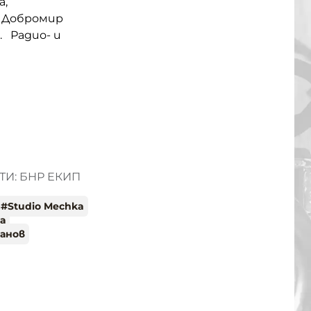
а,
. Добромир
 Радио- и
И: БНР ЕКИП
#
Studio Mechka
а
анов