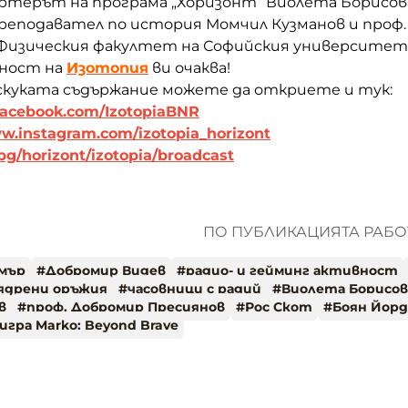
терът на програма „Хоризонт“ Виолета Борисов
преподавател по история Момчил Кузманов и проф
Физическия факултет на Софийския университет.
ност на
Изотопия
ви очаква!
 скуката съдържание можете да откриете и тук:
acebook.com/IzotopiaBNR
.instagram.com/izotopia_horizont
.bg/horizont/izotopia/broadcast
ПО ПУБЛИКАЦИЯТА РАБОТ
мър
#
Добромир Видев
#
радио- и гейминг активност
ядрени оръжия
#
часовници с радий
#
Виолета Борисов
в
#
проф. Добромир Пресиянов
#
Рос Скот
#
Боян Йорд
игра Marko: Beyond Brave