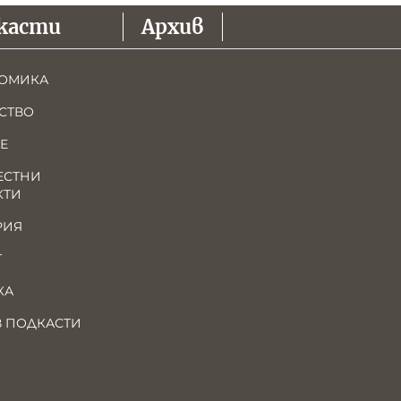
касти
Архив
ОМИКА
СТВО
Е
ЕСТНИ
КТИ
РИЯ
Т
КА
В ПОДКАСТИ