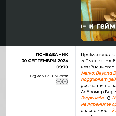
ПОНЕДЕЛНИК
Приключения с 
30 СЕПТЕМВРИ 2024
гейминг акти
09:30
независимото
Marko: Beyond B
Размер на шрифта
поддържат зав
достатъчно па
Добромир Виде
Георгиева
. ⌚
2
на ядрените о
опасно хоби –
к