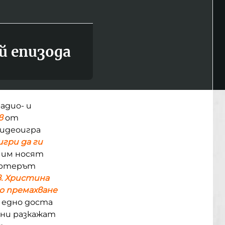
й епизода
адио- и
в
от
видеоигра
игри да ги
е им носят
портерът
в. Христина
но премахване
т едно доста
е ни разкажат