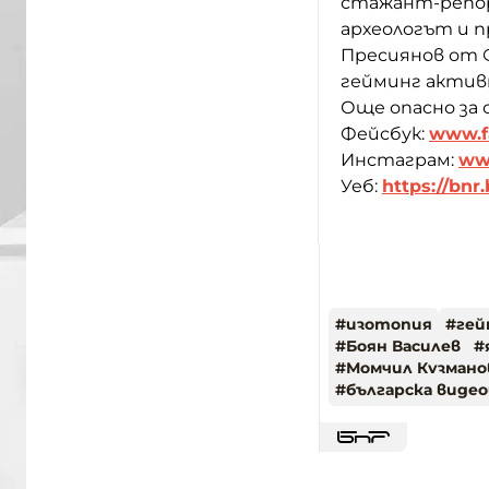
стажант-репор
археологът и 
Пресиянов от 
гейминг актив
Още опасно за
Фейсбук:
www.f
Инстаграм:
www
Уеб:
https://bnr
#
изотопия
#
гей
#
Боян Василев
#
#
Момчил Кузмано
#
българска видео