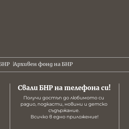
БНР
Архивен фонд на БНР
Свали БНР на телефона си!
Получи достъп до любимото си 
радио, подкасти, новини и детско 
съдържание. 

Всичко в едно приложение!