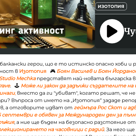
ИЗОТОПИЯ
Чу
балкански герои, що е то истинско опасно хоби и р
вност в
Изотопия
🎮
Боян Василев и Боян Йордано
Studio Mechka
представят най-новата българска 
rave
.
🕹️
Може ли закон да задължи създателите на 
инаги
,
вместо да ги "убиват", когато решат, че н
ри? Въпроса от името на „Изотопия“ зададе ре
в, а отговорите идват от
геймъра Рос Скот и ад
6 септември е обявен за Международен ден за пъл
ръжия
, а ние ще бъдем на безопасно разстояние о
олекционирането на часовници с радий
. За него щ