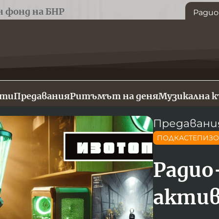
н фонд на БНР
Радио
сти
Предавания
Ритъмът на деня
Музикална 
Предавани
ПОДКАСТЕПИЗ
Радио
акти