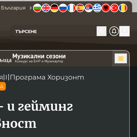
 България
къща
я
〣
Програма Хоризонт
ОД
- и гейминг
вност