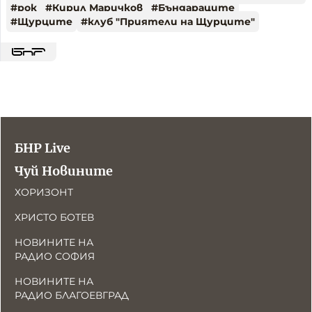
#
рок
#
Кирил Маричков
#
Бъндараците
#
Щурците
#
клуб "Приятели на Щурците"
БНР Live
Чуй Новините
ХОРИЗОНТ
ХРИСТО БОТЕВ
НОВИНИТЕ НА
РАДИО СОФИЯ
НОВИНИТЕ НА
РАДИО БЛАГОЕВГРАД