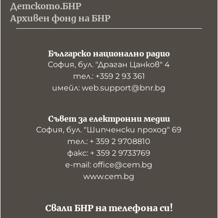
Детското.БНР
Архивен фонд на БНР
Българско национално радио
София, бул. "Драган Цанков" 4
тел.: +359 2 93 361
имейл: web.support@bnr.bg
Съвет за електронни медии
София, бул. "Шипченски проход" 69
тел.: + 359 2 9708810
факс: + 359 2 9733769
е-mail: office@cem.bg
www.cem.bg
Свали БНР на телефона си!