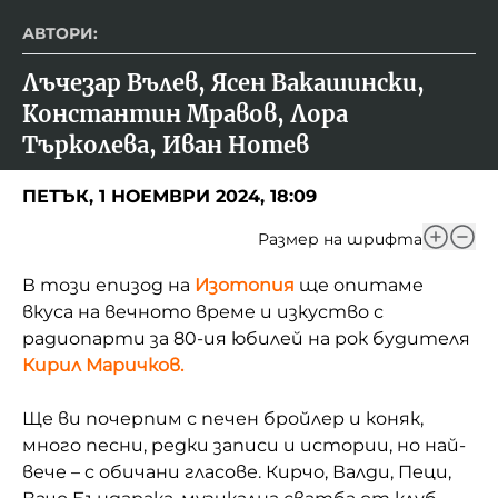
АВТОРИ:
Лъчезар Вълев, Ясен Вакашински, 
Константин Мравов, Лора 
Търколева, Иван Нотев
ПЕТЪК, 1 НОЕМВРИ 2024, 18:09
Размер на шрифта
В този епизод на
Изотопия
щ
е опитаме
вкуса на вечното време и изкуство с
радиопарти за 80-ия юбилей на рок будителя
Кирил Маричков.
Ще ви почерпим с печен бройлер и коняк,
много песни, редки записи и истории, но най-
вече – с обичани гласове. Кирчо, Валди, Пеци,