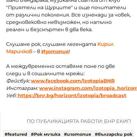
Вачо Бъндарака, музикална сватба от клуб
"Приятели на Щурците" и още почитатели
от различни поколения. Все изненади за човек,
средновековно невъзможен, но напълно
реален и безсмъртен в два века.
Слушаме рок, слушаме легендата
Кирил
Маричков
– в
Изотопия
!
А междувременно оставяме поне по две
следи и в социалните мрежи:
Фейсбук:
www.facebook.com/IzotopiaBNR
Инстаграм:
www.instagram.com/izotopia_horizon
Уеб:
https://bnr.bg/horizont/izotopia/broadcast
ПО ПУБЛИКАЦИЯТА РАБОТИ: БНР ЕКИП
#
featured
#
Рок музика
#
изотопия
#
български рок