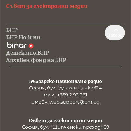
Съвет за електронни медии
БНР
Нагоре
БНР Новини
Детското.БНР
Архивен фонд на БНР
Българско национално радио
София, бул. "Драган Цанков" 4
тел.: +359 2 93 361
имейл: web.support@bnr.bg
Съвет за електронни медии
София, бул. "Шипченски проход" 69