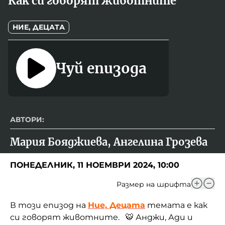
Как си говорят животните
НИЕ, ДЕЦАТА
Чуй епизода
АВТОРИ:
Мария Бояджиева, Ангелина Грозева
ПОНЕДЕЛНИК, 11 НОЕМВРИ 2024, 10:00
Размер на шрифта
В този епизод на
Ние, Децата
темата е как
си говорят животните. 🐯 Анджи, Ади и