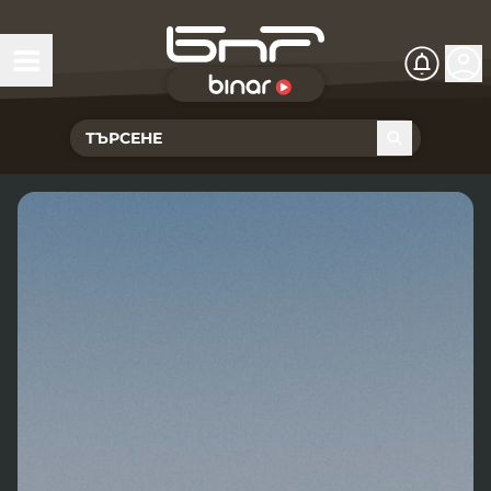
БНР Live
Чуй Новините
Хоризонт
Подкасти
Христо Ботев
Икономика
Видеокасти
Новините на радио София
Общество
Патрулът
Новините на радио Благоевград
Предавания
Здраве
Тестът на Флора
Новините на радио Бургас
Програма Хоризонт
Съвместни проекти
Ритъмът на деня
Гласовете на радиото
Новините на радио Варна
Програма Христо Ботев
История
Гласът на жеста
Музикална къща
Новините на радио Видин
Радио Варна
Спорт
Говори . . .