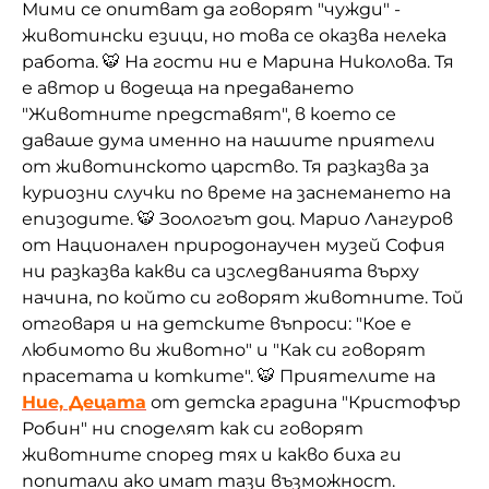
Мими се опитват да говорят "чужди" -
животински езици, но това се оказва нелека
работа. 🐯 На гости ни е Марина Николова. Тя
е автор и водеща на предаването
"Животните представят", в което се
даваше дума именно на нашите приятели
от животинското царство. Тя разказва за
куриозни случки по време на заснемането на
епизодите. 🐯 Зоологът доц. Марио Лангуров
от Национален природонаучен музей София
ни разказва какви са изследванията върху
начина, по който си говорят животните. Той
отговаря и на детските въпроси: "Кое е
любимото ви животно" и "Как си говорят
прасетата и котките". 🐯 Приятелите на
Ние, Децата
от детска градина "Кристофър
Робин" ни споделят как си говорят
животните според тях и какво биха ги
попитали ако имат тази възможност.