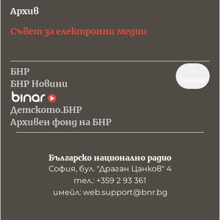
Архив
Съвет за електронни медии
БНР
Нагоре
БНР Новини
Детското.БНР
Архивен фонд на БНР
Българско национално радио
София, бул. "Драган Цанков" 4
тел.: +359 2 93 361
имейл: web.support@bnr.bg