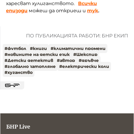
харесват хулиганството.
Всички
епизоди
можеш да откриеш и
тук
.
ПО ПУБЛИКАЦИЯТА РАБОТИ: БНР ЕКИП
#
футбол
#
книги
#
климатични промени
#
новините на детски език
#
Шекспир
#
Детски детектив
#
автор
#
дръвче
#
глобално затопляне
#
електрически коли
#
хуганство
БНР Live