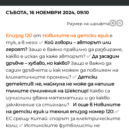
СЪБОТА, 16 НОЕМВРИ 2024, 09:10
Размер на шрифта
Епизод 120
от
Новините на детски език
е
тук, а в него: ✅
Кой говори – авторът или
героят?
Защо е важно правилно да разбираме,
какво е искал да каже авторът? ✅
Да засадим
дръвче – хубаво, но какво?
Защо е важно да
садим дръвчета и как можем да повлияем на
климатичните промени? ✅
Детски
детектив: не, маймуна не може да напише
пълните съчинения на Шекспир!
Какво са
изчислили двама математици и до какво
заключение са стигнали?
И още в Новините
на детски език и техния епизод номер 120:
✅
ЕС срещу Китай: спорът за електрическите
коли;
✅
Истинските футболисти не