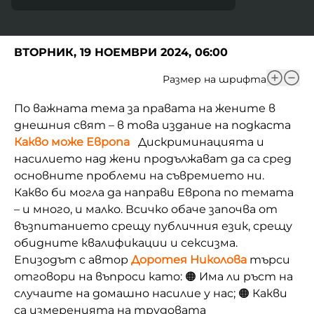
ВТОРНИК, 19 НОЕМВРИ 2024, 06:00
Размер на шрифта
По важната тема за правата на жените в
днешния свят – в това издание на подкаста
Какво може Европа
Дискриминацията и
насилието над жени продължават да са сред
основните проблеми на съвремието ни.
Какво би могла да направи Европа по темата
– и много, и малко. Всичко обаче започва от
възпитанието срещу публичния език, срещу
обидните квалификации и сексизма.
Епизодът с автор
Доротея Николова
търси
отговори на въпроси като: 🟠 Има ли ръст на
случаите на домашно насилие у нас; 🟠 Какви
са измеренията на трудовата