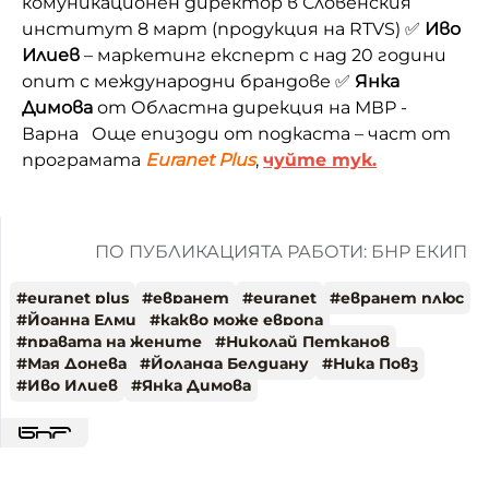
комуникационен директор в Словенския
институт 8 март (продукция на RTVS) ✅
Иво
Илиев
– маркетинг експерт с над 20 години
опит с международни брандове ✅
Янка
Димова
от Областна дирекция на МВР -
Варна Още епизоди от подкаста – част от
програмата
Euranet Plus
,
чуйте тук.
ПО ПУБЛИКАЦИЯТА РАБОТИ: БНР ЕКИП
#
euranet plus
#
евранет
#
euranet
#
евранет плюс
#
Йоанна Елми
#
какво може европа
#
правата на жените
#
Николай Петканов
#
Мая Донева
#
Йоланда Белдиану
#
Ника Повз
#
Иво Илиев
#
Янка Димова