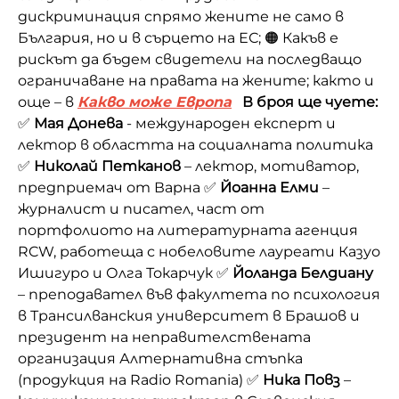
дискриминация спрямо жените не само в
България, но и в сърцето на ЕС; 🟠 Какъв е
рискът да бъдем свидетели на последващо
ограничаване на правата на жените; както и
още – в
Какво може Европа
В броя ще чуете:
✅
Мая Донева
- международен експерт и
лектор в областта на социалната политика
✅
Николай Петканов
– лектор, мотиватор,
предприемач от Варна ✅
Йоанна Елми
–
журналист и писател, част от
портфолиото на литературната агенция
RCW, работеща с нобеловите лауреати Казуо
Ишигуро и Олга Токарчук ✅
Йоланда Белдиану
– преподавател във факултета по психология
в Трансилванския университет в Брашов и
президент на неправителствената
организация Алтернативна стъпка
(продукция на Radio Romania) ✅
Ника Повз
–