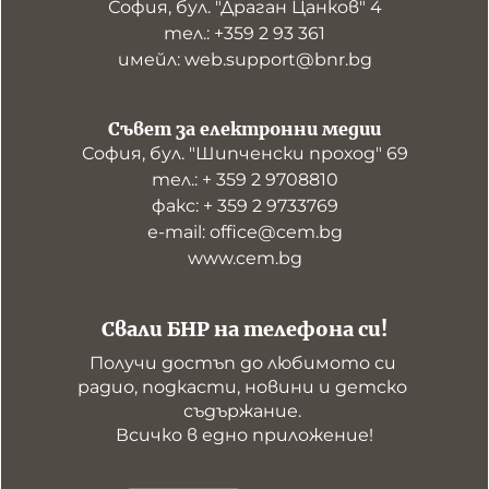
София, бул. "Драган Цанков" 4
тел.: +359 2 93 361
имейл: web.support@bnr.bg
Съвет за електронни медии
София, бул. "Шипченски проход" 69
тел.: + 359 2 9708810
факс: + 359 2 9733769
е-mail: office@cem.bg
www.cem.bg
Свали БНР на телефона си!
Получи достъп до любимото си 
радио, подкасти, новини и детско 
съдържание. 

Всичко в едно приложение!