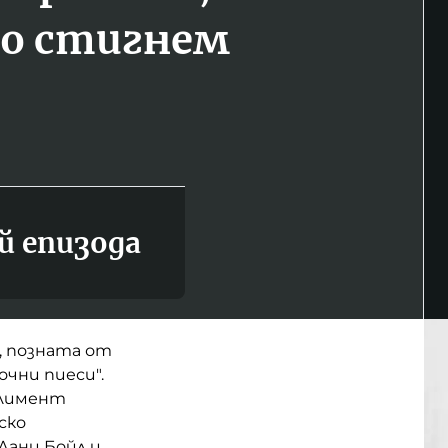
о стигнем
й епизода
, позната от
точни пиеси".
 Климент
ско
Дани Бойл и