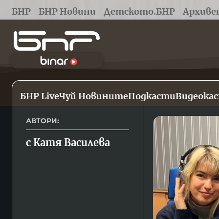
БНР
БНР Новини
Детското.БНР
Архиве
БНР Live
Чуй Новините
Подкасти
Видеока
АВТОРИ:
с Катя Василева