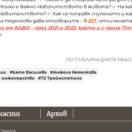
 Колко е важно любопитството в живота? ✅ На ка
любителството? ✅ Как се поправя счупеното и ка
а Недялкова дава отговорите – в
257
, отличената
з от БДВО – през 2021 и 2022, както и с приза Tim
а
!
ПО ПУБЛИКАЦИЯТА РАБОТ
ции
#
катя василева
#
Анжела Недялкова
о инженерство
#
Т2 Трейнспотинг
касти
Архив
ОМИКА