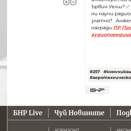
Ървин Уелш? ✅
ни научи радио
златно? Анжел
награди
ПР При
аудиопоредиц
#
257
#
комуника
#
аеротехническ
БНР Live
Чуй Новините
Под
ХОРИЗОНТ
ИКОН