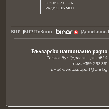
НОВИНИТЕ НА
РАДИО ШУМЕН
БНР
БНР Новини
Детското.
Българско национално радио
София, бул. "Драган Цанков" 4
тел.: +359 2 93 361
имейл: web.support@bnr.bg