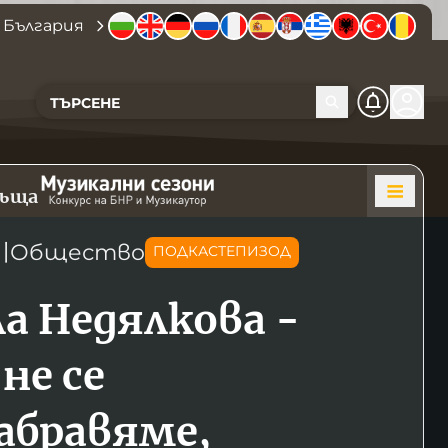
 България
къща
〣
Общество
ПОДКАСТЕПИЗОД
а Недялкова -
 не се
абравяме,