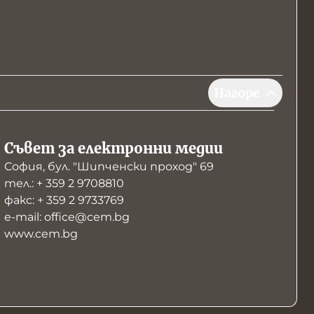
Нагоре
Съвет за електронни медии
София, бул. "Шипченски проход" 69
тел.: + 359 2 9708810
факс: + 359 2 9733769
е-mail: office@cem.bg
www.cem.bg