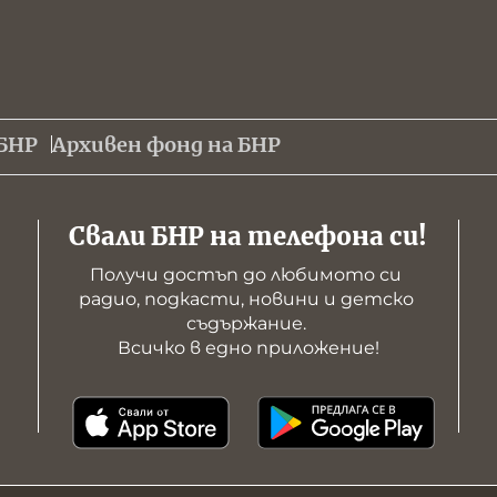
БНР
Архивен фонд на БНР
Свали БНР на телефона си!
Получи достъп до любимото си 
радио, подкасти, новини и детско 
съдържание. 

Всичко в едно приложение!