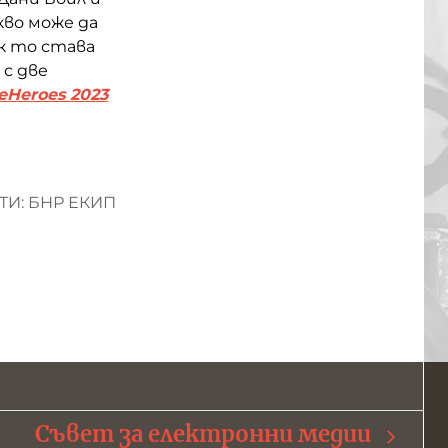
кво може да
к то става
 с две
eHeroes 2023
И: БНР ЕКИП
Съвет за електронни медии