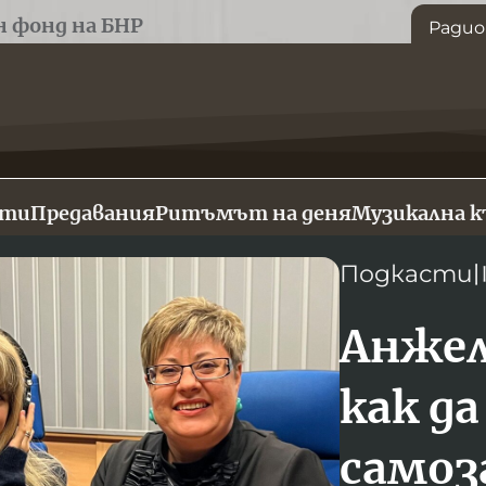
н фонд на БНР
Радио
сти
Предавания
Ритъмът на деня
Музикална 
Подкасти
Анжел
как да
самоз