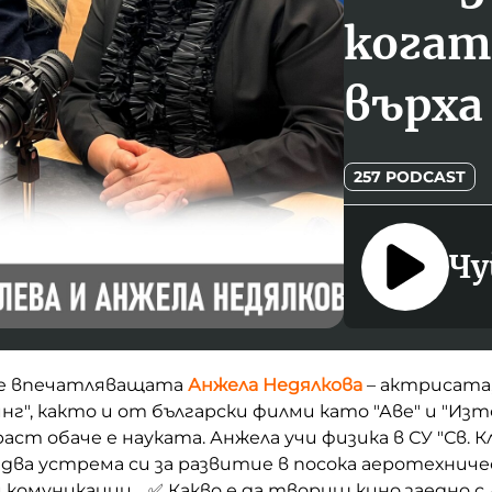
когат
върха
257 PODCAST
Чу
е впечатляващата
Анжела Недялкова
– актрисата
нг", както и от български филми като "Аве" и "Из
аст обаче е науката. Анжела учи физика в СУ "Св.
едва устрема си за развитие в посока аеротехниче
комуникации. ✅ Какво е да твориш кино заедно с 