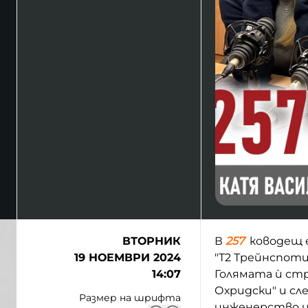
ВТОРНИК
В
257
ководещ 
19 НОЕМВРИ 2024
"Т2 Трейнспоти
14:07
Голямата ѝ стр
Охридски" и сл
Размер на шрифта
инженерство и 