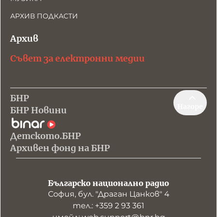
АРХИВ ПОДКАСТИ
Архив
Съвет за електронни медии
БНР
Нагоре
БНР Новини
Детското.БНР
Архивен фонд на БНР
Българско национално радио
София, бул. "Драган Цанков" 4
тел.: +359 2 93 361