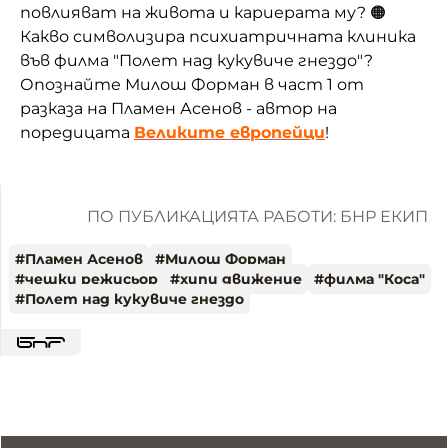
повлияват на живота и кариерата му? 🟠
Какво символизира психиатричната клиника
във филма "Полет над кукувиче гнездо"?
Опознайте Милош Форман в част 1 от
разказа на Пламен Асенов - автор на
поредицата
Великите европейци
!
ПО ПУБЛИКАЦИЯТА РАБОТИ: БНР ЕКИП
#
Пламен Асенов
#
Милош Форман
#
чешки режисьор
#
хипи движение
#
филма "Коса"
#
Полет над кукувиче гнездо