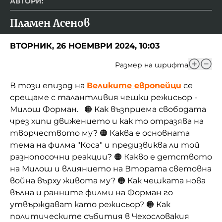
АВТОРИ:
Пламен Асенов
ВТОРНИК, 26 НОЕМВРИ 2024, 10:03
Размер на шрифта
В този епизод на
Великите европейци
се
срещаме с
талантливия чешки режисьор -
Милош Форман.
🟠 Как възприема свободата
чрез хипи движението и как то отразява на
творчеството му? 🟠 Каква е основната
тема на филма "Коса" и предизвиква ли той
разнопосочни реакции? 🟠 Какво е детството
на Милош и влиянието на Втората световна
война върху живота му? 🟠 Как чешката нова
вълна и ранните филми на Форман го
утвърждават като режисьор? 🟠 Как
политическите събития в Чехословакия