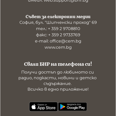
имейл: web.support@bnr.bg
Съвет за електронни медии
София, бул. "Шипченски проход" 69
тел.: + 359 2 9708810
факс: + 359 2 9733769
е-mail: office@cem.bg
www.cem.bg
Свали БНР на телефона си!
Получи достъп до любимото си 
радио, подкасти, новини и детско 
съдържание. 

Всичко в едно приложение!