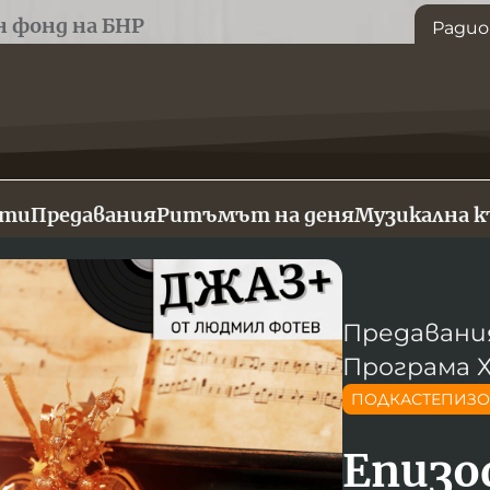
н фонд на БНР
Радио
сти
Предавания
Ритъмът на деня
Музикална 
Предавани
Програма 
ПОДКАСТЕПИЗ
Епизо