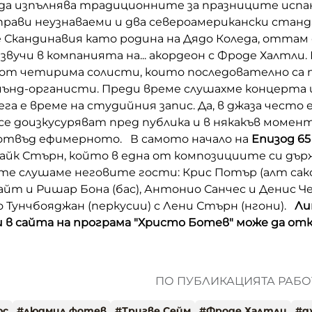
да изпълнява традиционните за празниците испа
я прави неузнаваеми и два североамерикански стан
Скандинавия като родина на Дядо Коледа, оттам
звучи в компанията на... акордеон с Фроде Халтли.
от четирима солисти, които последователно са 
мънд-органисти. Преди време слушахме концерта 
га е време на студийния запис. Да, в джаза често е
е доизкусуряват пред публика и в някакъв момент
твъд ефимерното. В самото начало на
Епизод 65
айк Стърн, който в една от композициите си дър
ите слушаме неговите гости: Крис Потър (алт сак
йт и Ришар Бона (бас), Антонио Санчес и Денис Ч
о Тунчбояджан (перкусии) с Лени Стърн (нгони).
Ли
 в сайта на програма "Христо Ботев" може да о
ПО ПУБЛИКАЦИЯТА РАБОТ
юс
#
людмил фотев
#
Тригве Сейм
#
Фроде Халтли
#
д