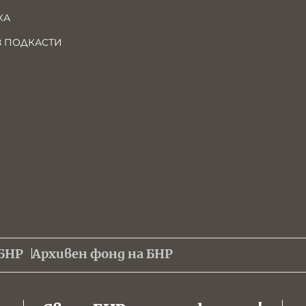
КА
В ПОДКАСТИ
БНР
Архивен фонд на БНР