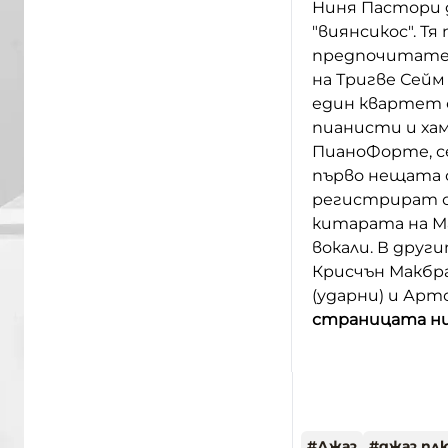
Ниня Пастори 
"виянсикос". Т
предпочитате 
на Тригве Сейм 
един квартет 
пианисти и ха
ПианоФорте, се
първо нещата с
регистрират о
китарата на М
вокали. В друг
Крисчън Макбра
(ударни) и Арт
страницата ни
#
Джаз
#
джаз пл