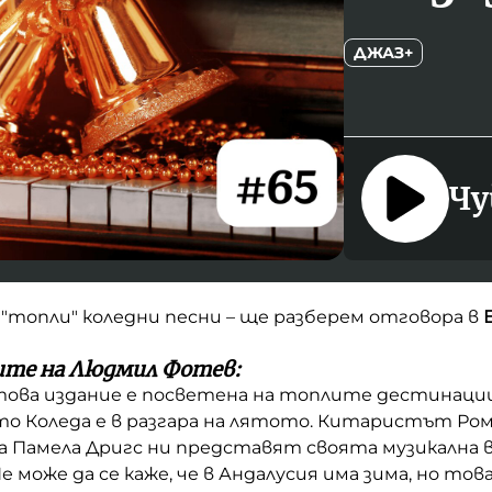
ДЖАЗ+
Чу
 "топли" коледни песни – ще разберем отговора в
Е
ите на Людмил Фотев:
това издание е посветена на топлите дестинаци
то Коледа е в разгара на лятото. Китаристът Ро
а Памела Дригс ни представят своята музикална в
 може да се каже, че в Андалусия има зима, но това