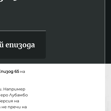
й епизода
пизод 65
на
и. Например
меро Лубамбо
ерсия на
 не пречи на