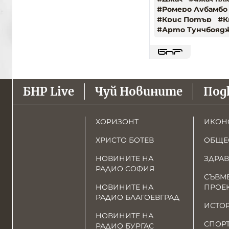
#
Ромеро Лубамбо
#
Крис Потър
#
К
#
Арто Тунчбояд
БНР Live
Чуй Новините
Под
ХОРИЗОНТ
ИКОН
ХРИСТО БОТЕВ
ОБЩЕ
НОВИНИТЕ НА
ЗДРАВ
РАДИО СОФИЯ
СЪВМ
НОВИНИТЕ НА
ПРОЕ
РАДИО БЛАГОЕВГРАД
ИСТО
НОВИНИТЕ НА
СПОР
РАДИО БУРГАС