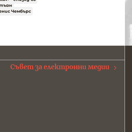
Стърн
енис Чембърс
Съвет за електронни медии