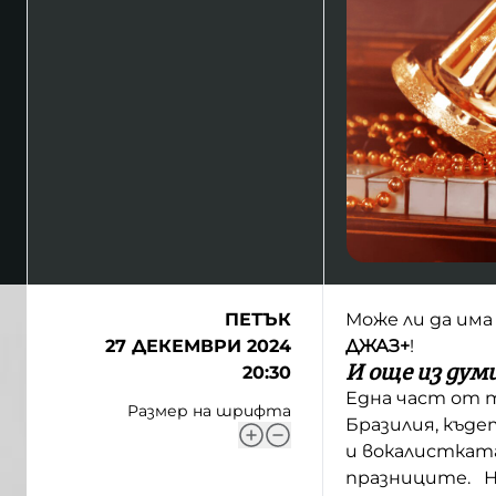
ПЕТЪК
Може ли да има
27 ДЕКЕМВРИ 2024
ДЖАЗ+
!
И още из дум
20:30
Една част от 
Размер на шрифта
Бразилия, къде
и вокалисткат
празниците. Не