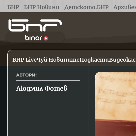
БНР
БНР Новини
Детското.БНР
Архиве
БНР Live
Чуй Новините
Подкасти
Видеока
АВТОРИ:
Людмил Фотев