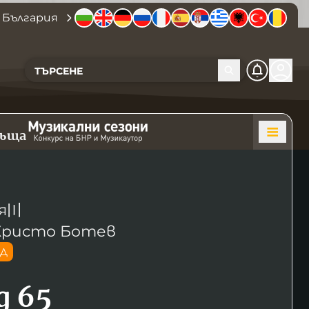
 България
къща
я
〣
Христо Ботев
ОД
д 65