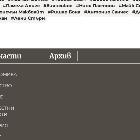
#
Памела Дригс
#
виянсикос
#
Ниня Пастори
#
Майк 
рисчън Макбрайт
#
Ришар Бона
#
Антонио Санчес
#
Д
жан
#
Лени Стърн
касти
Архив
ОМИКА
СТВО
Е
ЕСТНИ
КТИ
РИЯ
Т