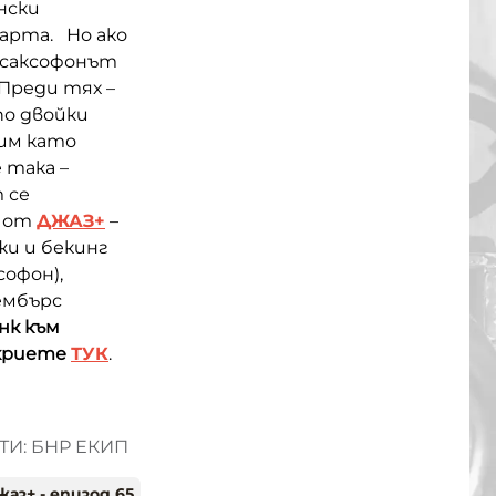
нски
дарта. Но ако
 саксофонът
 Преди тях –
по двойки
им като
 така –
 се
от
ДЖАЗ+
–
жи и бекинг
софон),
ембърс
нк към
ткриете
ТУК
.
И: БНР ЕКИП
жаз+ - епизод 65