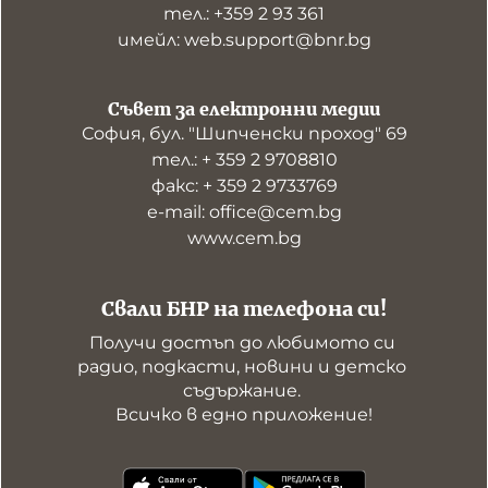
тел.: +359 2 93 361
имейл: web.support@bnr.bg
Съвет за електронни медии
София, бул. "Шипченски проход" 69
тел.: + 359 2 9708810
факс: + 359 2 9733769
е-mail: office@cem.bg
www.cem.bg
Свали БНР на телефона си!
Получи достъп до любимото си 
радио, подкасти, новини и детско 
съдържание. 

Всичко в едно приложение!