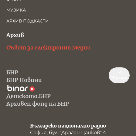
МУЗИКА
АРХИВ ПОДКАСТИ
Архив
Съвет за електронни медии
БНР
Нагоре
БНР Новини
Детското.БНР
Архивен фонд на БНР
Българско национално радио
София, бул. "Драган Цанков" 4