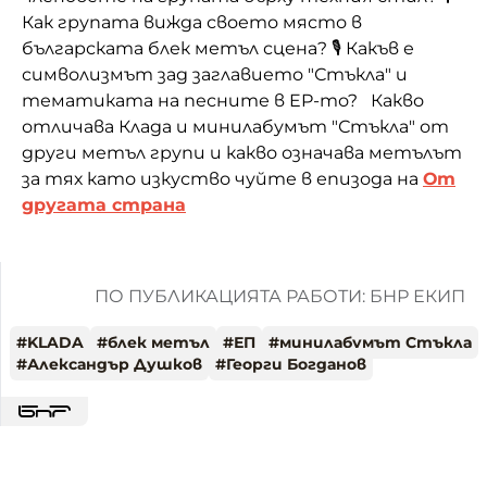
Как групата вижда своето място в
българската блек метъл сцена? 🎙️ Какъв е
символизмът зад заглавието "Стъкла" и
тематиката на песните в EP-то? Какво
отличава Клада и минилабумът "Стъкла" от
други метъл групи и какво означава метълът
за тях като изкуство чуйте
в епизода на
От
другата страна
ПО ПУБЛИКАЦИЯТА РАБОТИ: БНР ЕКИП
#
KLADA
#
блек метъл
#
ЕП
#
минилабумът Стъкла
#
Александър Душков
#
Георги Богданов