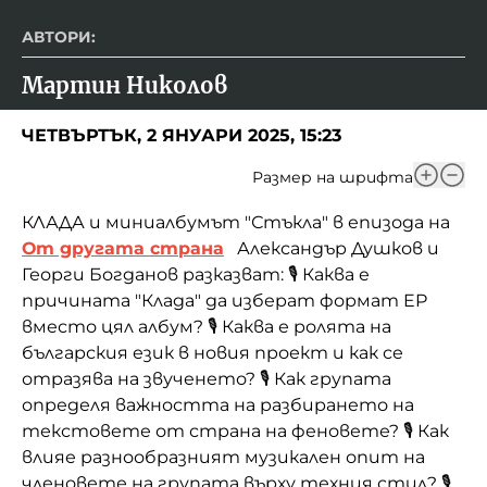
АВТОРИ:
Мартин Николов
ЧЕТВЪРТЪК, 2 ЯНУАРИ 2025, 15:23
Размер на шрифта
КЛАДА и миниалбумът "Стъкла" в епизода на
От другата страна
Александър Душков и
Георги Богданов разказват:
🎙️ Каква е
причината "Клада" да изберат формат EP
вместо цял албум? 🎙️ Каква е ролята на
българския език в новия проект и как се
отразява на звученето? 🎙️ Как групата
определя важността на разбирането на
текстовете от страна на феновете? 🎙️ Как
влияе разнообразният музикален опит на
членовете на групата върху техния стил? 🎙️