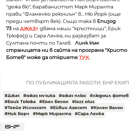
"дежа вю", барабанистът Марк Миралта
прави "Фламенко реюниън" в... Ню Йорк (още
преди четвърт век). Също така в
Епизод
73
на
ДЖАЗ+
двама наши "кръстници", Ерик
Трюфа(з) и Сара Ленка, ни разказват за
Султана почти по Талев.
Линк към
страницата ни в сайта на програма "Христо
Ботев" може да откриете
ТУК
.
ПО ПУБЛИКАЦИЯТА РАБОТИ: БНР ЕКИП
#
Джаз
#
джаз музика
#
джаз плюс
#
людмил фотев
#
Ерик Трюфа
#
Ерел Бесон
#
jazz plus
#
Терйе Исунгсет
#
Ейвин Аарсет
#
Колен Валон
#
Ник Берч
#
Марк Миралта
#
Сара Ленка