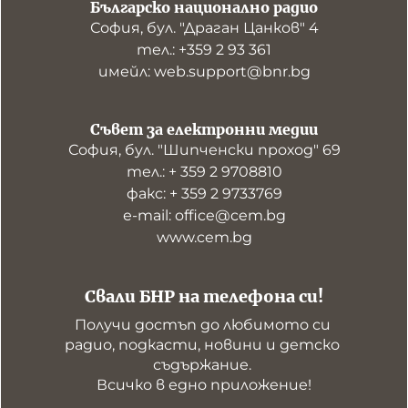
Българско национално радио
София, бул. "Драган Цанков" 4
тел.: +359 2 93 361
имейл: web.support@bnr.bg
Съвет за електронни медии
София, бул. "Шипченски проход" 69
тел.: + 359 2 9708810
факс: + 359 2 9733769
е-mail: office@cem.bg
www.cem.bg
Свали БНР на телефона си!
Получи достъп до любимото си 
радио, подкасти, новини и детско 
съдържание. 

Всичко в едно приложение!