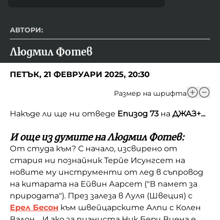
АВТОРИ:
Людмил Фотев
ПЕТЪК, 21 ФЕВРУАРИ 2025, 20:30
Размер на шрифта
Накъде ли ще ни отведе
Епизод 73
на
ДЖАЗ+...
И още из думите на Людмил Фотев:
От студа към? С начало, изсвирено от
стария ни познайник Терйе Исунгсет на
новите му инструменти от лед в съпровод
на китарата на Ейвин Аарсет ("В памет за
природата"). През залеза в Луля (Швеция) с
Ерел Бесон
към швейцарските Алпи с Колен
Валон. И ако за пианиста Ник Берч Виена е