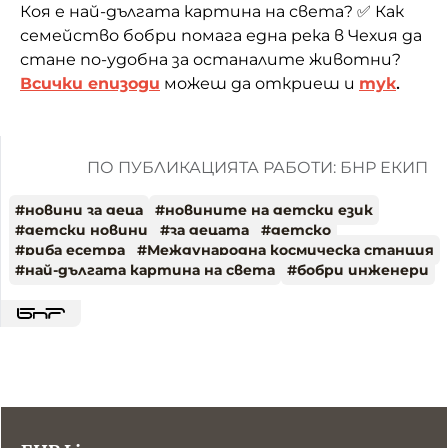
Коя е най-дългата картина на света? ✅ Как
семейство бобри помага една река в Чехия да
стане по-удобна за останалите животни?
Всички епизоди
можеш да откриеш и
тук
.
ПО ПУБЛИКАЦИЯТА РАБОТИ: БНР ЕКИП
#
новини за деца
#
новините на детски език
#
детски новини
#
за децата
#
детско
#
риба есетра
#
Международна космическа станция
#
най-дългата картина на света
#
бобри инженери