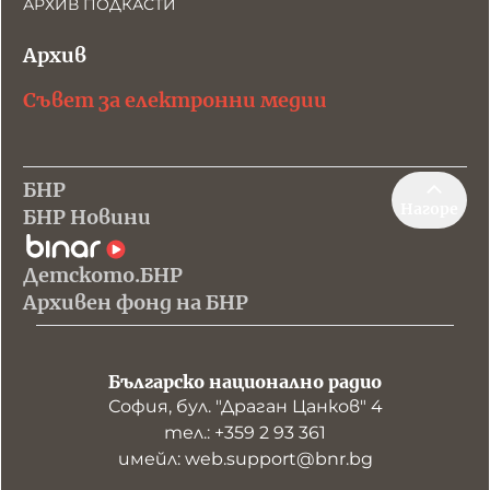
АРХИВ ПОДКАСТИ
Архив
Съвет за електронни медии
БНР
Нагоре
БНР Новини
Детското.БНР
Архивен фонд на БНР
Българско национално радио
София, бул. "Драган Цанков" 4
тел.: +359 2 93 361
имейл: web.support@bnr.bg