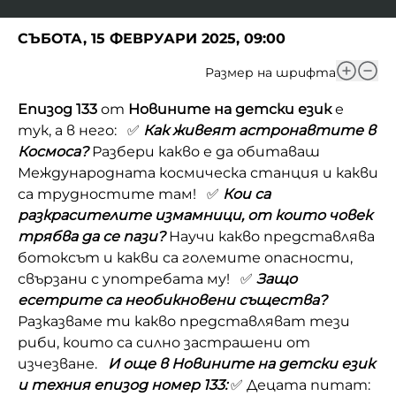
СЪБОТА, 15 ФЕВРУАРИ 2025, 09:00
Размер на шрифта
Епизод 133
от
Новините на детски език
е
тук, а в него: ✅
Как живеят астронавтите в
Космоса?
Разбери какво е да обитаваш
Международната космическа станция и какви
са трудностите там! ✅
Кои са
разкрасителите измамници, от които човек
трябва да се пази?
Научи какво представлява
ботоксът и какви са големите опасности,
свързани с употребата му! ✅
Защо
есетрите са необикновени същества?
Разказваме ти какво представляват тези
риби, които са силно застрашени от
изчезване.
И още в Новините на детски език
и техния епизод номер 133:
✅ Децата питат: