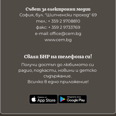
Съвет за електронни медии
София, бул. "Шипченски проход" 69
тел.: + 359 2 9708810
факс: + 359 2 9733769
е-mail: office@cem.bg
www.cem.bg
Свали БНР на телефона си!
Получи достъп до любимото си 
радио, подкасти, новини и детско 
съдържание. 

Всичко в едно приложение!