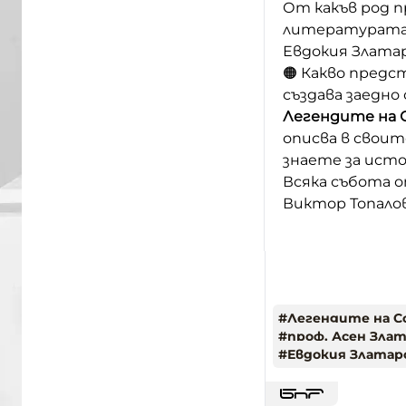
От какъв род п
литературата 
Евдокия Златар
🟠 Какво пред
създава заедн
Легендите на 
описва в своит
знаете за исто
Всяка събота от
Виктор Топалов
#
Легендите на С
#
проф. Асен Зла
#
Евдокия Златар