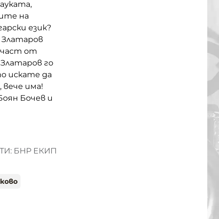
ауката,
сите на
гарски език?
 Златаров
, част от
 Златаров го
то искате да
, вече има!
Боян Бочев и
И: БНР ЕКИП
сково