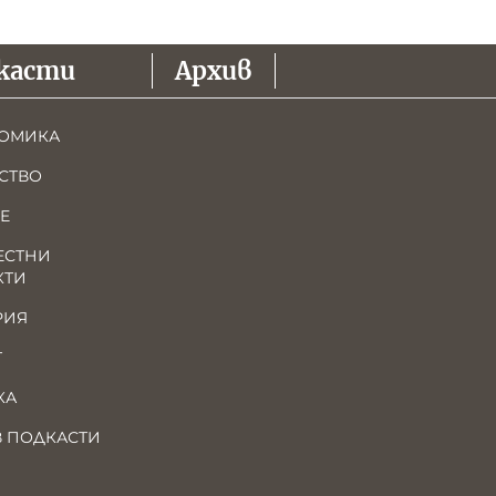
касти
Архив
ОМИКА
СТВО
Е
ЕСТНИ
КТИ
РИЯ
Т
КА
В ПОДКАСТИ