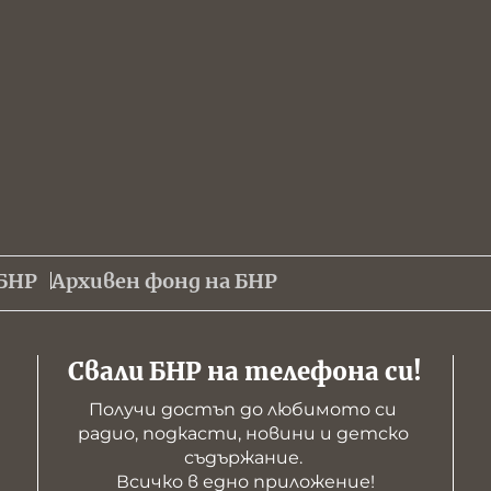
БНР
Архивен фонд на БНР
Свали БНР на телефона си!
Получи достъп до любимото си 
радио, подкасти, новини и детско 
съдържание. 

Всичко в едно приложение!