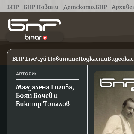
БНР
БНР Новини
Детското.БНР
Архиве
БНР Live
Чуй Новините
Подкасти
Видеока
АВТОРИ:
Магдалена Гигова, 
Боян Бочев и 
Виктор Топалов