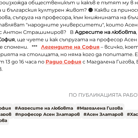
роизхожда общественикът и какъв е пътят му в н
и българския културен живот? 🟠 Какви са прино
ова, съпруга на професора, към книжнината на бъл
ставляват "народните университети", които Асен
о с Антон Страшимиров? В
Адресите на любовта
София
, ще чуете и как съпругата на професор Асен
е спомени. ***
Легендите на София
– всичко, кое
рията на столицата, но няма кого да попитате. Е
 13 до 16 часа по
Радио София
с Магдалена Гигова, 
.
ПО ПУБЛИКАЦИЯТА РАБОТ
офия
#
Адресите на любовта
#
Магдалена Гигова
таров
#
професор Асен Златаров
#
Асен Златаров
#
Ха
ова