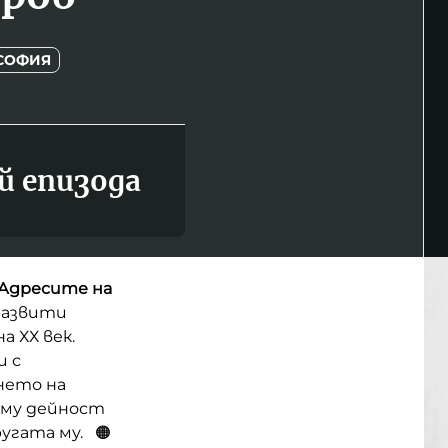
 СОФИЯ
й епизода
Адресите на
развити
 ХХ век.
и с
ането на
 му дейност
угата му. 🟠