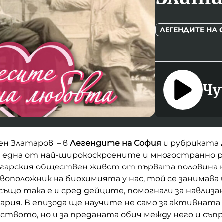
ЛЕГЕНДИТЕ НА
Чу
ен Златаров – в
Легендите на София
и рубриката
 една от най-широкоскроените и многостранно 
гарския обществен живот от първата половина на
овоположник на биохимията у нас, той се занимава 
също така е и сред дейците, помогнали за навлиз
ария. В епизода ще научите не само за активната
еството, но и за преданата обич между него и съпр