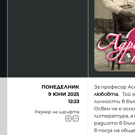
ПОНЕДЕЛНИК
За професор Ас
9 ЮНИ 2025
любовта.
Той е
12:23
личности в бъл
Освен че е осн
Размер на шрифта
литература, а 
радиото в Бълг
в полза на общ