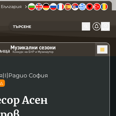
 България
къща
я
〣
Радио София
ОД
сор Асен
ров