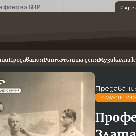
н фонд на БНР
Радио
сти
Предавания
Ритъмът на деня
Музикална 
Предавани
ПОДКАСТЕПИЗ
Профе
Злата