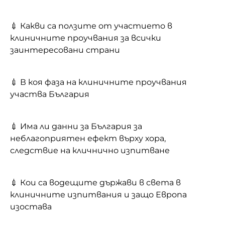
💉 Какви са ползите от участието в
клиничните проучвания за всички
заинтересовани страни
💉 В коя фаза на клиничните проучвания
участва България
💉 Има ли данни за България за
неблагоприятен ефект върху хора,
следствие на кличнично изпитване
💉 Кои са водещите държави в света в
клиничните изпитвания и защо Европа
изостава