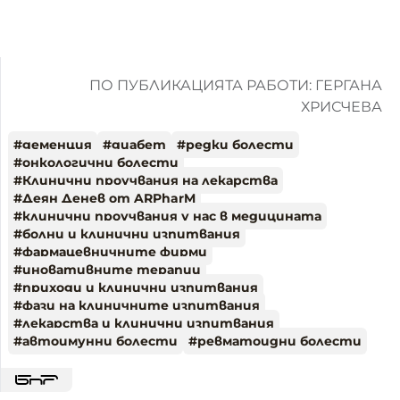
ПО ПУБЛИКАЦИЯТА РАБОТИ: ГЕРГАНА
ХРИСЧЕВА
#
деменция
#
диабет
#
редки болести
#
онкологични болести
#
Клинични проучвания на лекарства
#
Деян Денев от ARPharM
#
клинични проучвания у нас в медицината
#
болни и клинични изпитвания
#
фармацевничните фирми
#
иновативните терапии
#
приходи и клинични изпитвания
#
фази на клиничните изпитвания
#
лекарства и клинични изпитвания
#
автоимунни болести
#
ревматоидни болести