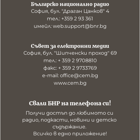
Българско национално радио
София, бул. "Драган Цанков" 4
тел.: +359 2 93 361
имейл: web.support@bnr.bg
Съвет за електронни медии
София, бул. "Шипченски проход" 69
тел.: + 359 2 9708810
факс: + 359 2 9733769
е-mail: office@cem.bg
www.cem.bg
Свали БНР на телефона си!
Получи достъп до любимото си 
радио, подкасти, новини и детско 
съдържание. 

Всичко в едно приложение!