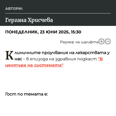
АВТОРИ:
Гергана Хрисчева
ПОНЕДЕЛНИК, 23 ЮНИ 2025, 15:30
Размер на шрифта
К
линичните проучвания на лекарствата у
нас
– в епизода на здравния подкаст
"В
центъра на системата"
Гост по темата е: