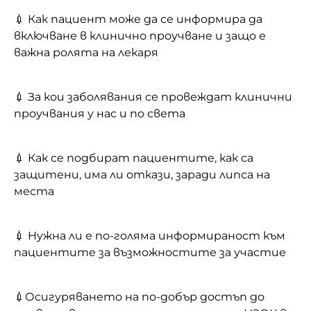
💉 Как пациент може да се информира да
включване в клинично проучване и защо е
важна ролята на лекаря
💉 За кои заболявания се провеждат клинични
проучвания у нас и по света
💉 Как се подбират пациентите, как са
защитени, има ли откази, заради липса на
места
💉 Нужна ли е по-голяма информираност към
пациентите за възможностите за участие
💉Осигуряването на по-добър достъп до