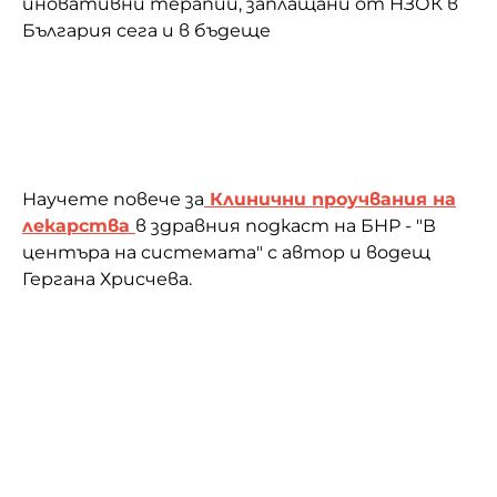
иновативни терапии, заплащани от НЗОК в
България сега и в бъдеще
Научете повече за
Клинични проучвания на
лекарства
в здравния подкаст на БНР - "В
центъра на системата" с автор и водещ
Гергана Хрисчева.