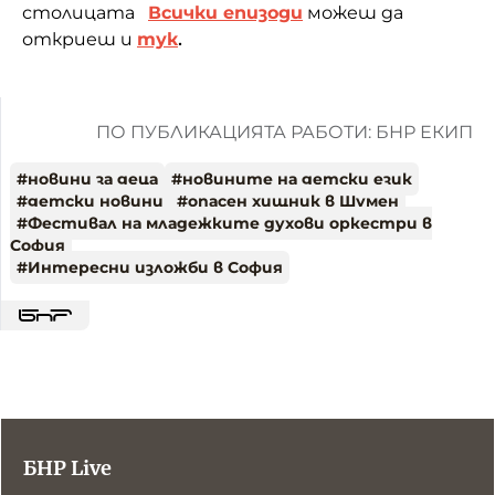
столицата
Всички епизоди
можеш да
откриеш и
тук
.
ПО ПУБЛИКАЦИЯТА РАБОТИ: БНР ЕКИП
#
новини за деца
#
новините на детски език
#
детски новини
#
опасен хищник в Шумен
#
Фестивал на младежките духови оркестри в
София
#
Интересни изложби в София
БНР Live