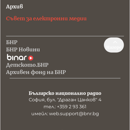
Архив
Съвет за електронни медии
БНР
Нагоре
БНР Новини
Детското.БНР
Архивен фонд на БНР
Българско национално радио
София, бул. "Драган Цанков" 4
тел.: +359 2 93 361
имейл: web.support@bnr.bg