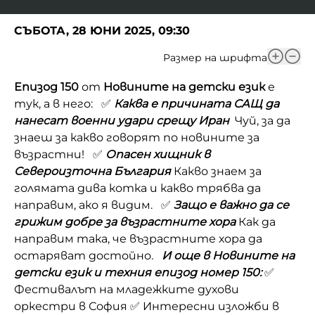
СЪБОТА, 28 ЮНИ 2025, 09:30
Размер на шрифта
Епизод 150
от
Новините на детски език
е
тук, а в него: ✅
Каква е причината САЩ да
нанесат военни удари срещу Иран
Чуй, за да
знаеш за какво говорят по новините за
възрастни! ✅
Опасен хищник в
Североизточна България
Какво знаем за
голямата дива котка и какво трябва да
направим, ако я видим. ✅
Защо е важно да се
грижим добре за възрастните хора
Как да
направим така, че възрастните хора да
остаряват достойно.
И още в Новините на
детски език и техния епизод номер 150:
✅
Фестивалът на младежките духови
оркестри в София ✅ Интересни изложби в