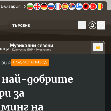
 България
къща
ория
ПОДКАСТЕПИЗОД
а най-добрите
ри за
минг на