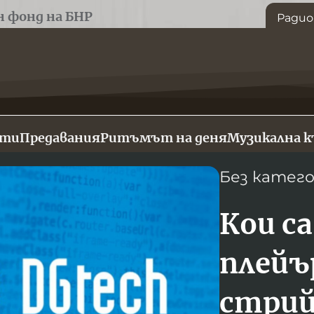
н фонд на БНР
Радио
сти
Предавания
Ритъмът на деня
Музикална 
Без катег
Кои с
плейъ
стрий