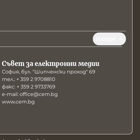
Нагоре
Съвет за електронни медии
София, бул. "Шипченски проход" 69
тел.: + 359 2 9708810
факс: + 359 2 9733769
е-mail: office@cem.bg
www.cem.bg