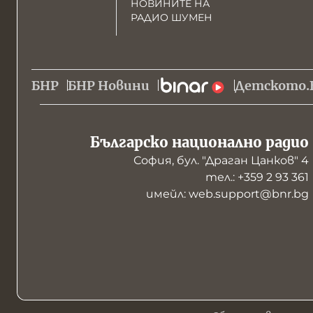
НОВИНИТЕ НА
РАДИО ШУМЕН
БНР
БНР Новини
Детското.
Българско национално радио
София, бул. "Драган Цанков" 4
тел.: +359 2 93 361
имейл: web.support@bnr.bg