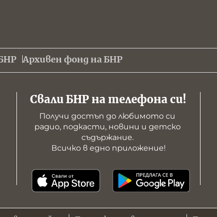
БНР
Архивен фонд на БНР
Свали БНР на телефона си!
Получи достъп до любимото си 
радио, подкасти, новини и детско 
съдържание. 

Всичко в едно приложение!