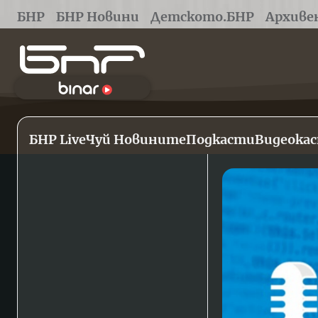
БНР
БНР Новини
Детското.БНР
Архиве
БНР Live
Чуй Новините
Подкасти
Видеока