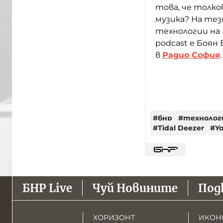
това, че толко
музика? На тез
технологии на 
podcast е Боян
в
Радио София
#
бнр
#
технолог
#
Tidal Deezer
#
Y
БНР Live
Чуй Новините
Под
ХОРИЗОНТ
ИКОН