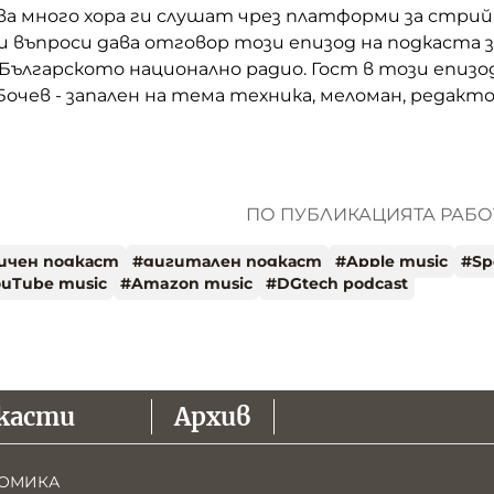
ва много хора ги слушат чрез платформи за стрий
и въпроси дава отговор този епизод на подкаста 
Българското национално радио. Гост в този епизо
 Бочев - запален на тема техника, меломан, редакт
.
ПО ПУБЛИКАЦИЯТА РАБОТ
ичен подкаст
#
дигитален подкаст
#
Apple music
#
Sp
ouTube music
#
Amazon music
#
DGtech podcast
касти
Архив
ОМИКА