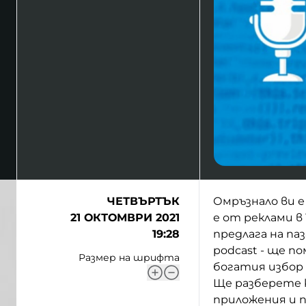
ЧЕТВЪРТЪК
Омръзнало ви 
21 ОКТОМВРИ 2021
е от реклами в
19:28
предлага на па
podcast - ще п
Размер на шрифта
богатия избор от
Ще разберете к
приложения и п