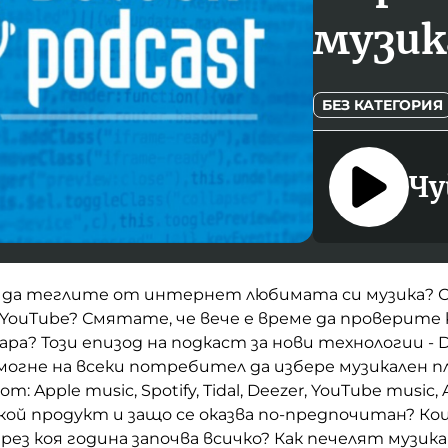
музик
БЕЗ КАТЕГОРИЯ
Чу
е да теглите от интернет любимата си музика? 
 YouTube? Смятате, че вече е време да проверите 
зара? Този епизод на подкаст за нови технологии - 
омогне на всеки потребител да избере музикален п
: Apple music, Spotify, Tidal, Deezer, YouTube music
ой продукт и защо се оказва по-предпочитан? Ко
рез коя година започва всичко? Как печелят муз