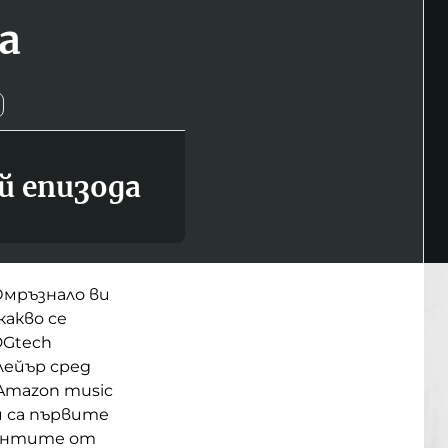
а
й епизода
Омръзнало ви
какво се
DGtech
лейър сред
, Amazon music
и са първите
икантите от