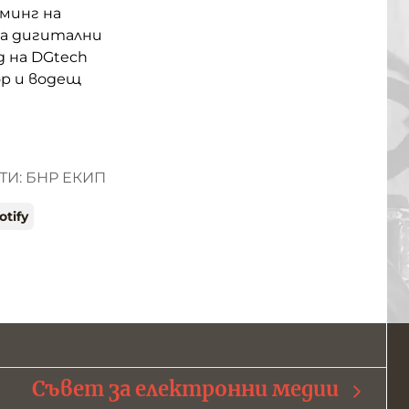
минг на
за дигитални
д на DGtech
ор и водещ
И: БНР ЕКИП
otify
Съвет за електронни медии