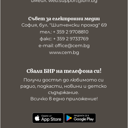
имейл: web.support@bnr.bg
Съвет за електронни медии
София, бул. "Шипченски проход" 69
тел.: + 359 2 9708810
факс: + 359 2 9733769
е-mail: office@cem.bg
www.cem.bg
Свали БНР на телефона си!
Получи достъп до любимото си 
радио, подкасти, новини и детско 
съдържание. 

Всичко в едно приложение!