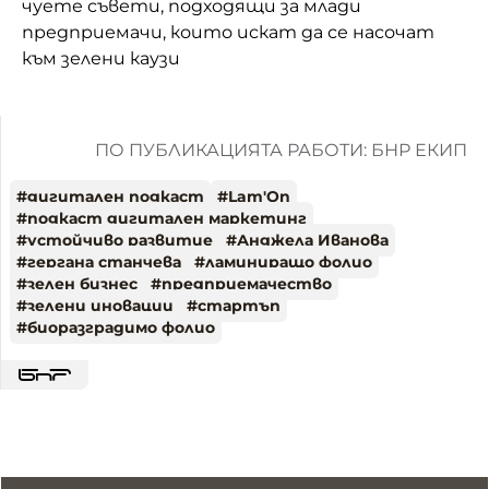
чуете съвети, подходящи за млади
предприемачи, които искат да се насочат
към зелени каузи
ПО ПУБЛИКАЦИЯТА РАБОТИ: БНР ЕКИП
#
дигитален подкаст
#
Lam'On
#
подкаст дигитален маркетинг
#
устойчиво развитие
#
Анджела Иванова
#
гергана станчева
#
ламиниращо фолио
#
зелен бизнес
#
предприемачество
#
зелени иновации
#
стартъп
#
биоразградимо фолио