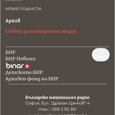
АРХИВ ПОДКАСТИ
Архив
Съвет за електронни медии
БНР
Нагоре
БНР Новини
Детското.БНР
Архивен фонд на БНР
Българско национално радио
София, бул. "Драган Цанков" 4
тел.: +359 2 93 361