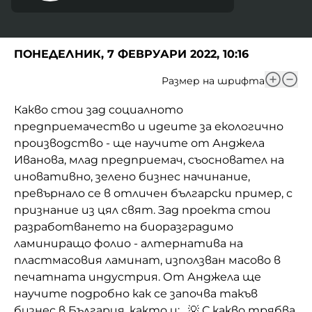
ПОНЕДЕЛНИК, 7 ФЕВРУАРИ 2022, 10:16
Размер на шрифта
Какво стои зад социалното
предприемачество и идеите за екологично
производство - ще научите от Анджела
Иванова, млад предприемач, съосновател на
иновативно, зелено бизнес начинание,
превърнало се в отличен български пример, с
признaние из цял свят. Зад проекта стои
разработването на биоразградимо
ламиниращо фолио - алтернатива на
пластмасовия ламинат, използван масово в
печатната индустрия. От Анджела ще
научите подробно как се започва такъв
бизнес в България, както и: 💡 С какво трябва