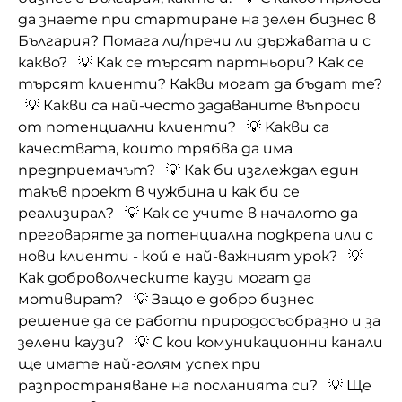
да знаете при стартиране на зелен бизнес в
България? Помага ли/пречи ли държавата и с
какво? 💡 Как се търсят партньори? Как се
търсят клиенти? Какви могат да бъдат те?
💡 Какви са най-често задаваните въпроси
от потенциални клиенти? 💡 Kaкви са
качествата, които трябва да има
предприемачът? 💡 Как би изглеждал един
такъв проект в чужбина и как би се
реализирал? 💡 Как се учите в началото да
преговаряте за потенциална подкрепа или с
нови клиенти - кой е най-важният урок? 💡
Как доброволческите каузи могат да
мотивират? 💡 Защо е добро бизнес
решение да се работи природосъобразно и за
зелени каузи? 💡 С кои комуникационни канали
ще имате най-голям успех при
разпространяване на посланията си? 💡 Ще