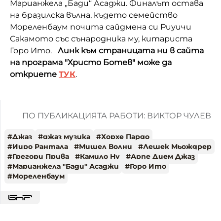
Марианжела „Бади“ Асаджи. Финалът остава
на бразилска вълна, където семейство
Мореленбаум почита сайдмена си Риуичи
Сакамото със сънародника му, китариста
Горо Ито.
Линк към страницата ни в сайта
на програма "Христо Ботев" може да
откриете
ТУК
.
ПО ПУБЛИКАЦИЯТА РАБОТИ: ВИКТОР ЧУЛЕВ
#
Джаз
#
джаз музика
#
Хорхе Пардо
#
Ииро Рантала
#
Мишел Волни
#
Лешек Мьождрер
#
Грегори Прива
#
Камило Ну
#
Арпе Дием Джаз
#
Марианжела "Бади" Асаджи
#
Горо Ито
#
Мореленбаум