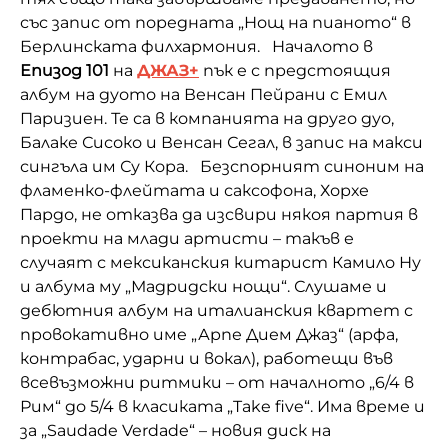
със запис от поредната „Нощ на пианото“ в
Берлинската филхармония. Началото в
Епизод 101
на
ДЖАЗ+
пък е с предстоящия
албум на дуото на Венсан Пейрани с Емил
Паризиен. Те са в компанията на друго дуо,
Балаке Сисоко и Венсан Сегал, в запис на макси
сингъла им Су Кора. Безспорният синоним на
фламенко-флейтата и саксофона, Хорхе
Пардо, не отказва да изсвири някоя партия в
проекти на млади артисти – такъв е
случаят с мексиканския китарист Камило Ну
и албума му „Мадридски нощи“. Слушаме и
дебютния албум на италианския квартет с
провокативно име „Арпе Дием Джаз“ (арфа,
контрабас, ударни и вокал), работещи във
всевъзможни ритмики – от началното „6/4 в
Рим“ до 5/4 в класиката „Take five“. Има време и
за „Saudade Verdade“ – новия диск на