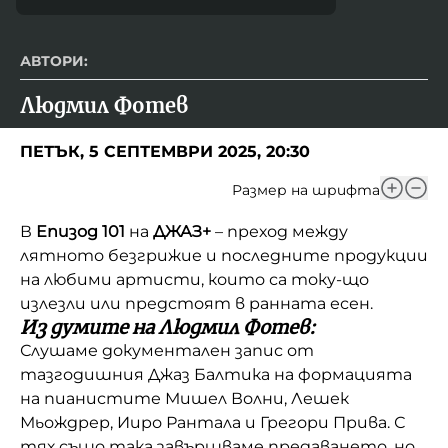
АВТОРИ:
Людмил Фотев
ПЕТЪК, 5 СЕПТЕМВРИ 2025, 20:30
Размер на шрифта
В
Епизод 101
на
ДЖАЗ+
– преход между
лятното безгрижие и последните продукции
на любими артисти, които са току-що
излезли или предстоят в ранната есен.
Из думите на Людмил Фотев:
Слушаме документален запис от
тазгодишния Джаз Балтика на формацията
на пианистите Мишел Волни, Лешек
Мьождрер, Ииро Рантала и Грегори Прива. С
тях също така завършваме предаването, но