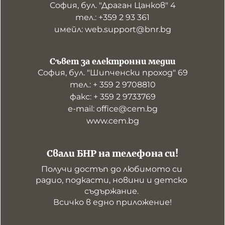
София, бул. "Драган Цанков" 4
тел.: +359 2 93 361
имейл: web.support@bnr.bg
Съвет за електронни медии
София, бул. "Шипченски проход" 69
тел.: + 359 2 9708810
факс: + 359 2 9733769
е-mail: office@cem.bg
www.cem.bg
Свали БНР на телефона си!
Получи достъп до любимото си 
радио, подкасти, новини и детско 
съдържание. 

Всичко в едно приложение!