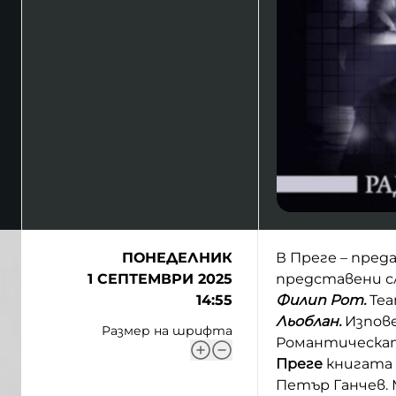
ПОНЕДЕЛНИК
В Преге – пред
1 СЕПТЕМВРИ 2025
представени с
14:55
Филип Рот.
Те
Льоблан.
Изпове
Размер на шрифта
Романтическат
Преге
книгата н
Петър Ганчев. 