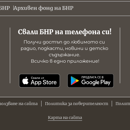
БНР
Архивен фонд на БНР
Свали БНР на телефона си!
Получи достъп до любимото си 
радио, подкасти, новини и детско 
съдържание. 

Всичко в едно приложение!
ползване на сайта
Политика за поверителност
Полит
Карта на сайта