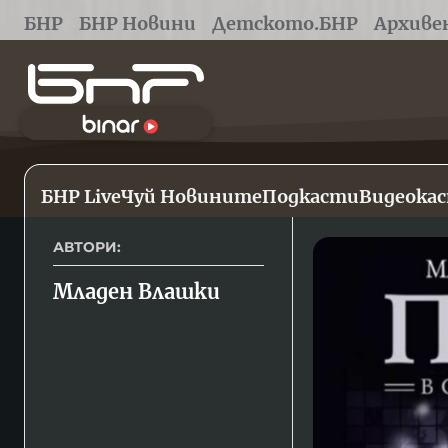
БНР
БНР Новини
Детското.БНР
Архиве
БНР Live
Чуй Новините
Подкасти
Видеока
АВТОРИ:
Младен Влашки