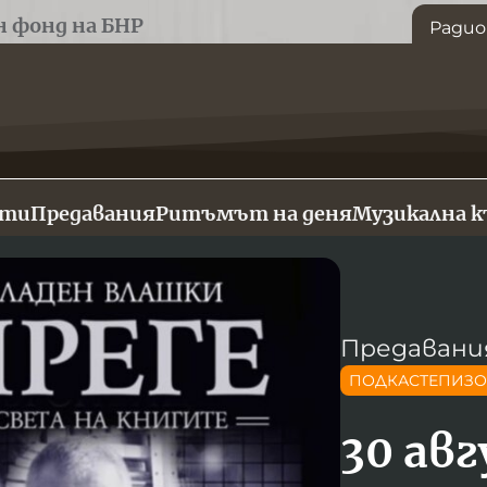
н фонд на БНР
Радио
сти
Предавания
Ритъмът на деня
Музикална 
Предавани
ПОДКАСТЕПИЗ
30 ав