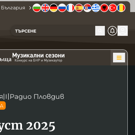
 България
къща
я
〣
Радио Пловдив
ОД
густ 2025