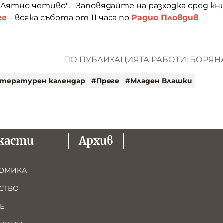
"Лятно четиво". Заповядайте на разходка сред к
ге
– всяка събота от 11 часа по
Радио Пловдив
.
ПО ПУБЛИКАЦИЯТА РАБОТИ: БОРЯ
тературен календар
#
Преге
#
Младен Влашки
касти
Архив
ОМИКА
СТВО
Е