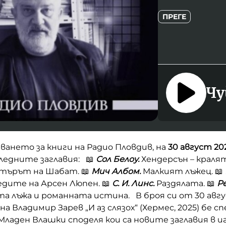
ПРЕГЕ
Чу
аването за книги на Радио Пловдив, на
30 август 20
ледните заглавия: 📖
Сол Белоу.
Хендерсън – кралят
атърът на Шабат. 📖
Мич Албом.
Малкият лъжец. 📖
дите на Арсен Люпен. 📖
С. И. Линс.
Раздялата. 📖
Р
а лъжа и романната истина. В броя си от 30 авгу
а Владимир Зарев „И аз слязох“ (Хермес, 2025) бе с
Младен Влашки споделя кои са новите заглавия в и