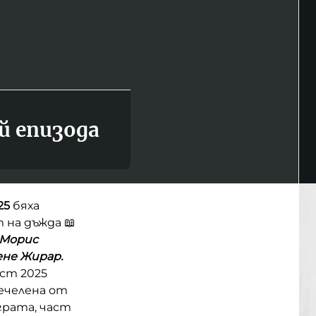
й епизода
25
бяха
 на дъжда 📖
Морис
ене Жирар.
ст 2025
печелена от
грата, част