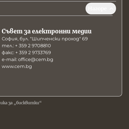
Нагоре
Съвет за електронни медии
София, бул. "Шипченски проход" 69
тел.: + 359 2 9708810
факс: + 359 2 9733769
е-mail: office@cem.bg
www.cem.bg
ика за „бисквитки“