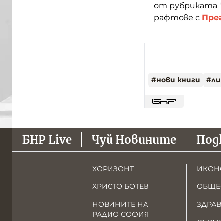
от рубриката 
рафтове с
Пре
#
нови книги
#
ли
БНР Live
Чуй Новините
Под
ХОРИЗОНТ
ИКОН
ХРИСТО БОТЕВ
ОБЩЕ
НОВИНИТЕ НА
ЗДРАВ
РАДИО СОФИЯ