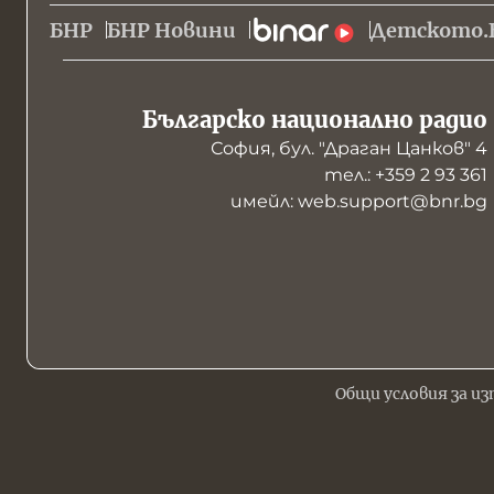
БНР
БНР Новини
Детското.
Българско национално радио
София, бул. "Драган Цанков" 4
тел.: +359 2 93 361
имейл: web.support@bnr.bg
Общи условия за из