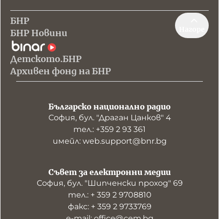
БНР
Нагоре
БНР Новини
Детското.БНР
Архивен фонд на БНР
Българско национално радио
София, бул. "Драган Цанков" 4
тел.: +359 2 93 361
имейл: web.support@bnr.bg
Съвет за електронни медии
София, бул. "Шипченски проход" 69
тел.: + 359 2 9708810
факс: + 359 2 9733769
е-mail: office@cem.bg