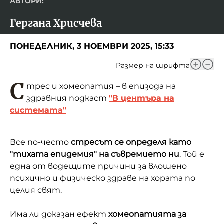
АВТОРИ:
Гергана Хрисчева
ПОНЕДЕЛНИК, 3 НОЕМВРИ 2025, 15:33
Размер на шрифта
С
трес и хомеопатия – в епизода на
здравния подкаст
"В центъра на
системата"
Все по-често
стресът се определя като
"тихата епидемия" на съвремието ни
. Той е
една от водещите причини за влошено
психично и физическо здраве на хората по
целия свят.
Има ли доказан ефект
хомеопатията за