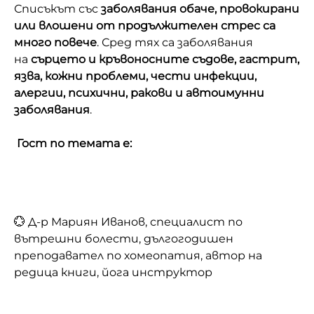
Списъкът със
заболявания обаче, провокирани
или влошени от продължителен стрес са
много повече
. Сред тях са заболявания
на
сърцето и кръвоносните съдове, гастрит,
язва, кожни проблеми, чести инфекции,
алергии, психични, ракови и автоимунни
заболявания
.
Гост по темата е:
💮 Д-р Мариян Иванов, специалист по
вътрешни болести, дългогодишен
преподавател по хомеопатия, автор на
редица книги, йога инструктор