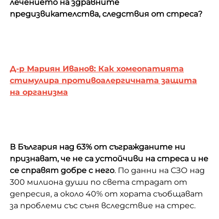
лечението на здравните
предизвикателства, следствия от стреса?
Д-р Мариян Иванов: Как хомеопатията
стимулира противоалергичната защита
на организма
В България над 63% от съгражданите ни
признават, че не са устойчиви на стреса и не
се справят добре с него
. По данни на СЗО над
300 милиона души по света страдат от
депресия, а около 40% от хората съобщават