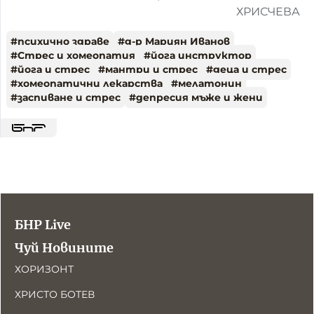
ХРИСЧЕВА
#
психично здраве
#
д-р Мариян Иванов
#
Стрес и хомеопатия
#
йога инструктор
#
йога и стрес
#
мантри и стрес
#
деца и стрес
#
хомеопатични лекарства
#
мелатонин
#
заспиване и стрес
#
депресия мъже и жени
БНР Live
Чуй Новините
ХОРИЗОНТ
ХРИСТО БОТЕВ