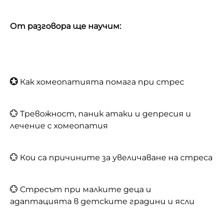
От разговора ще научим:
💮
Как хомеопатията помага при стрес
💮 Тревожност, паник атаки и депресия и
лечение с хомеопатия
💮 Кои са причините за увеличаване на стреса
💮 Стресът при малките деца и
адаптацията в детските градини и ясли