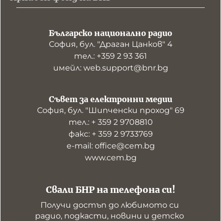
Българско национално радио
София, бул. "Драган Цанков" 4
тел.: +359 2 93 361
имейл: web.support@bnr.bg
Съвет за електронни медии
София, бул. "Шипченски проход" 69
тел.: + 359 2 9708810
факс: + 359 2 9733769
е-mail: office@cem.bg
www.cem.bg
Свали БНР на телефона си!
Получи достъп до любимото си 
радио, подкасти, новини и детско 