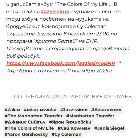
и записват албум "The Colors Of My Life". В
епизод 42 на
Jazzissimo
слушаме пиеси от
този албум, посветен на музиката на
бродуейския композитор Cy Coleman.
Слушайте Jazzissimo в петък от 23:00 по
програма "Христо Ботев" на БНР.
Последвайте и страницата на предаването
във фейсбук:
https://www.facebook.com/jazzissimoBNR
*
Този брой е излъчен на 7 ноември 2025 г.
ПО ПУБЛИКАЦИЯТА РАБОТИ: ВИКТОР ЧУЛЕВ
#
Джаз
#
джаз музика
#
Jazzissimo
#
Джазисимо
#
The Manhattan Transfer
#
Manhattan Transfer
#
Джанис Сийгъл
#
Ярон Гершовски
#
The Colors of My Life
#
Сай Коулман
#
Janis Siegel
#
Yaron Gershovsky
#
Cy Coleman