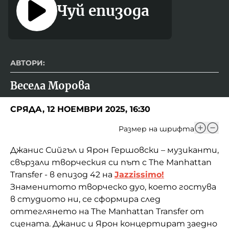
Чуй епизода
АВТОРИ:
Весела Морова
СРЯДА, 12 НОЕМВРИ 2025, 16:30
Размер на шрифта
Джанис Сийгъл и Ярон Гершовски – музиканти,
свързали творческия си път с The Manhattan
Transfer - в епизод 42 на
Jazzissimo!
Знаменитото творческо дуо, което гостува
в студиото ни, се сформира след
оттеглянето на The Manhattan Transfer от
сцената. Джанис и Ярон концертират заедно